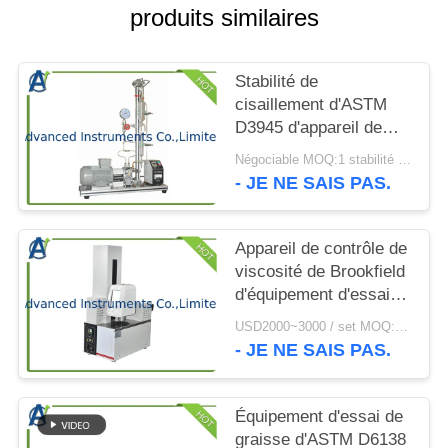
CITATION
produits similaires
PLAN
Stabilité de
DU
cisaillement d'ASTM
D3945 d'appareil de
SITE
contrôle Polymère-
Négociable MOQ:1 stabilité réglée de cisaillement d'appareil de contrôle Polymère-contenant de fluides
contenant de fluides
- JE NE SAIS PAS.
PRIVACY
POLICY
Appareil de contrôle de
viscosité de Brookfield
d'équipement d'essai
d'huile de graissage de
USD2000~3000 / set MOQ:1 jeu
basse température
- JE NE SAIS PAS.
Équipement d'essai de
graisse d'ASTM D6138