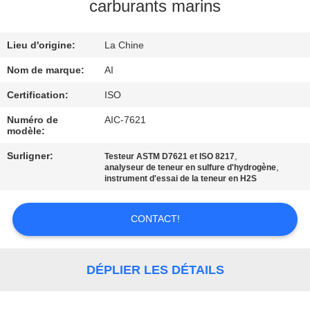
carburants marins
CONTRÔLE
Lieu d'origine:
La Chine
DE
QUALITÉ
Nom de marque:
AI
Certification:
ISO
CONTACTEZ-
Numéro de
AIC-7621
modèle:
NOUS
Surligner:
,
Testeur ASTM D7621 et ISO 8217
,
analyseur de teneur en sulfure d'hydrogène
NOUVELLES
instrument d'essai de la teneur en H2S
CONTACT!
CAS
DEMANDEZ
DÉPLIER LES DÉTAILS
UNE