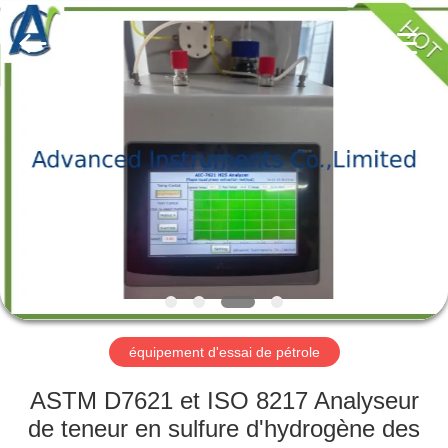
-
2026
Advanced
Instruments
Co.,Limited.
All
Rights
Reserved.
MAISON
PRODUITS
AU
SUJET
DE
NOUS
équipement d'essai de pétrole
VISITE
ASTM D7621 et ISO 8217 Analyseur
D'USINE
de teneur en sulfure d'hydrogène des