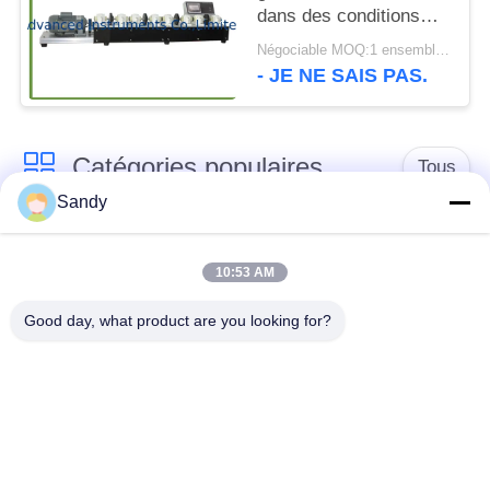
dans des conditions
humides dynamiques
Négociable MOQ:1 ensemble ASTM D6138 graissent l'équipement d'essai
(essai d'Emcor)
- JE NE SAIS PAS.
Catégories populaires
Tous
Sandy
Équipement de test
Équipement de test
de laboratoire
d'huile
10:53 AM
Good day, what product are you looking for?
Équipement d'essai
Machine d'essai de
du feu
câble
équipement d'essai
Instrument électrique
de pétrole
d'essai