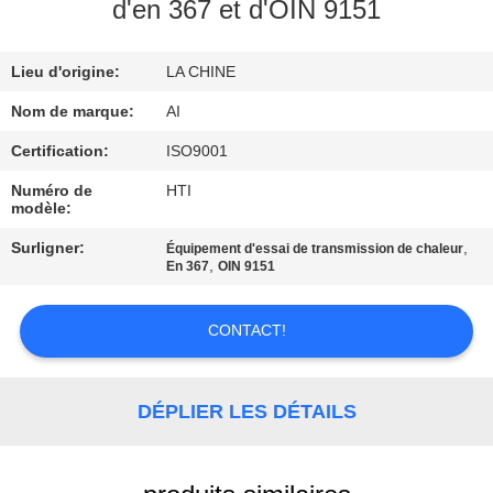
d'en 367 et d'OIN 9151
CONTRÔLE
Lieu d'origine:
LA CHINE
DE
QUALITÉ
Nom de marque:
AI
Certification:
ISO9001
CONTACTEZ-
Numéro de
HTI
modèle:
NOUS
Surligner:
,
Équipement d'essai de transmission de chaleur
,
En 367
OIN 9151
NOUVELLES
CONTACT!
CAS
DÉPLIER LES DÉTAILS
DEMANDEZ
UNE