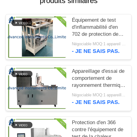
produits similaires
CITATION
Équipement de test
PLAN
d'inflammabilité d'en
DU
702 de protection de
SITE
sécurité
Négociable MOQ:1 appareil de contrôle de transmission de chaleur de contact d'en 702 d'ensemble
- JE NE SAIS PAS.
PRIVACY
POLICY
Appareillage d'essai de
comportement de
rayonnement thermique
de vêtements de
Négociable MOQ:1 appareillage d'essai de comportement de rayonnement thermique de vêtements de protection d'ENSEMBL
protection d'OIN 6942
- JE NE SAIS PAS.
Protection d'en 366
contre l'équipement de
test de la chaleur