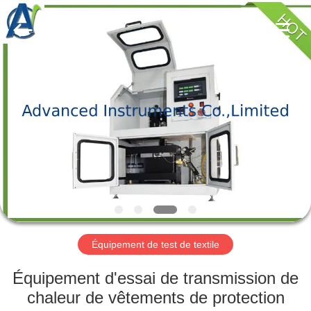
-
2026
Advanced
Instruments
Co.,Limited.
All
Rights
Reserved.
MAISON
PRODUITS
AU
SUJET
DE
NOUS
Équipement de test de textile
VISITE
Équipement d'essai de transmission de
D'USINE
chaleur de vêtements de protection