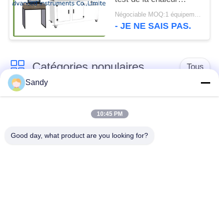
rayonnante par OIN
Négociable MOQ:1 équipement de test de la chaleur rayonnante d'ENSEMBLE
6942
- JE NE SAIS PAS.
Catégories populaires
Tous
Sandy
Équipement de test
Équipement de test
de laboratoire
d'huile
10:45 PM
Good day, what product are you looking for?
Équipement d'essai
Machine d'essai de
du feu
câble
équipement d'essai
Instrument électrique
de pétrole
d'essai