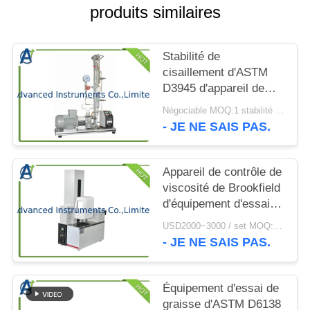
CITATION
produits similaires
PLAN
Stabilité de
DU
cisaillement d'ASTM
D3945 d'appareil de
SITE
contrôle Polymère-
Négociable MOQ:1 stabilité réglée de cisaillement d'appareil de contrôle Polymère-contenant de fluides
contenant de fluides
- JE NE SAIS PAS.
PRIVACY
POLICY
Appareil de contrôle de
viscosité de Brookfield
d'équipement d'essai
d'huile de graissage de
USD2000~3000 / set MOQ:1 jeu
basse température
- JE NE SAIS PAS.
Équipement d'essai de
graisse d'ASTM D6138