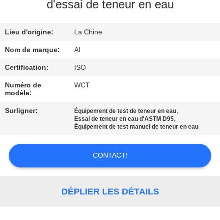
d'essai de teneur en eau
CONTRÔLE
Lieu d'origine:
La Chine
DE
QUALITÉ
Nom de marque:
AI
Certification:
ISO
CONTACTEZ-
Numéro de
WCT
modèle:
NOUS
Surligner:
,
Équipement de test de teneur en eau
,
Essai de teneur en eau d'ASTM D95
NOUVELLES
Équipement de test manuel de teneur en eau
CONTACT!
CAS
DEMANDEZ
DÉPLIER LES DÉTAILS
UNE