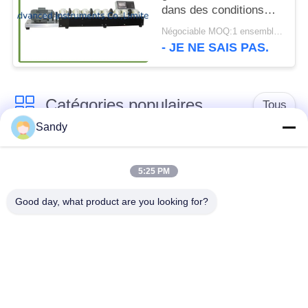
dans des conditions
humides dynamiques
Négociable MOQ:1 ensemble ASTM D6138 graissent l'équipement d'essai
(essai d'Emcor)
- JE NE SAIS PAS.
Catégories populaires
Tous
Sandy
Équipement de test
Équipement de test
de laboratoire
d'huile
5:25 PM
Good day, what product are you looking for?
Équipement d'essai
Machine d'essai de
du feu
câble
équipement d'essai
Instrument électrique
de pétrole
d'essai