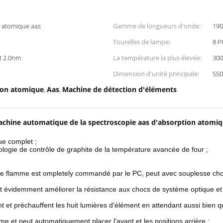
n atomique aas
Gamme de longueurs d'onde:
190
Tourelles de lampe:
8 P
t 2.0nm
La température la plus élevée:
30
Dimension d'unité principale:
550
ion atomique
Aas
Machine de détection d'éléments
,
,
chine automatique de la spectroscopie aas d'absorption atomi
e complet ;
ologie de contrôle de graphite de la température avancée de four ;
flamme est ompletely commandé par le PC, peut avec souplesse choisir 
eut évidemment améliorer la résistance aux chocs de système optique et
et préchauffent les huit lumières d'élément en attendant aussi bien qu'
mme et peut automatiquement placer l'avant et les positions arrière ;