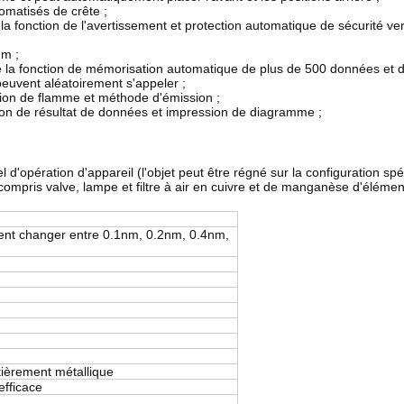
omatisés de crête ;
 fonction de l'avertissement et protection automatique de sécurité vers 
um ;
e la fonction de mémorisation automatique de plus de 500 données et d
peuvent aléatoirement s'appeler ;
on de flamme et méthode d'émission ;
ion de résultat de données et impression de diagramme ;
el d'opération d'appareil (l'objet peut être régné sur la configuration spé
ompris valve, lampe et filtre à air en cuivre et de manganèse d'élémen
nt changer entre 0.1nm, 0.2nm, 0.4nm,
)
tièrement métallique
efficace