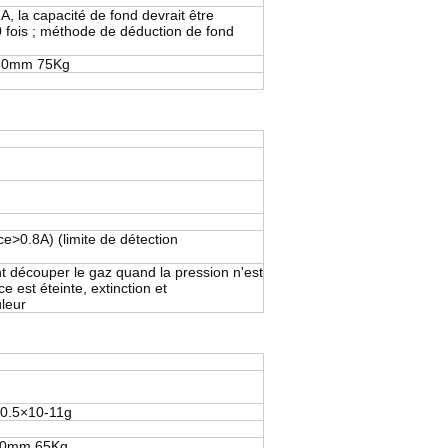
A, la capacité de fond devrait être
 fois ; méthode de déduction de fond
0mm 75Kg
e>0.8A) (limite de détection
 découper le gaz quand la pression n'est
e est éteinte, extinction et
ûleur
0.5×10-11g
0mm 65Kg