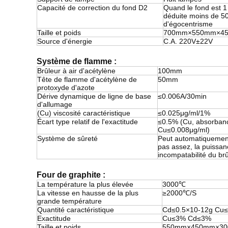
Capacité de correction du fond D2
Quand le fond est 1 
déduite moins de 50
d'égocentrisme
Taille et poids
700mm×550mm×45
Source d'énergie
C.A. 220V±22V
Système de flamme :
Brûleur à air d'acétylène
100mm
Tête de flamme d'acétylène de
50mm
protoxyde d'azote
Dérive dynamique de ligne de base
≤0.006A/30min
d'allumage
(Cu) viscosité caractéristique
≤0.025μg/ml/1%
Écart type relatif de l'exactitude
≤0.5% (Cu, absorbanc
Cu≤0.008μg/ml)
Système de sûreté
Peut automatiquement
pas assez, la puissanc
incompatabilité du br
Four de graphite :
La température la plus élevée
3000℃
La vitesse en hausse de la plus
≥2000℃/S
grande température
Quantité caractéristique
Cd≤0.5×10-12g Cu≤
Exactitude
Cu≤3% Cd≤3%
Taille et poids
550mm×450mm×30