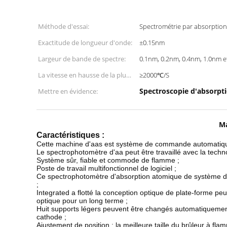
Méthode d'essai:
Spectrométrie par absorptio
Exactitude de longueur d'onde:
±0.15nm
Largeur de bande de spectre:
0.1nm, 0.2nm, 0.4nm, 1.0nm e
La vitesse en hausse de la plus
≥2000℃/S
grande température:
Spectroscopie d'absorpt
Mettre en évidence:
Ma
Caractéristiques :
Cette machine d'aas est système de commande automatiqu
Le spectrophotomètre d'aa peut être travaillé avec la techn
Système sûr, fiable et commode de flamme ;
Poste de travail multifonctionnel de logiciel ;
Ce spectrophotomètre d'absorption atomique de système de 
;
Integrated a flotté la conception optique de plate-forme p
optique pour un long terme ;
Huit supports légers peuvent être changés automatiquement 
cathode ;
Ajustement de position : la meilleure taille du brûleur à fla