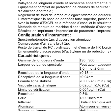
Balayage de longueur d'onde et recherche entièrement aut
Équipement complet de protection de chaînes de sécurité : la
d'extinction anormale ;
Règlement de fond de lampe et d'égocentrisme de deutéri
L'informatique : la base de données forte superbe, possèd
avec la forme d'EXCEL et la méthode d'essai et le résultat 
Méthode de mesure de machine d'aas : méthode d'absorpti
Résultez en imprimant : impression de paramètre, impress
Configuration d'instrument :
Spectrophotomètre 1pc d'absorption atomique
Compresseur d'air sans bruit 1pc
Poste de travail de PC : ordinateur, jet d'encre de HP, logici
Un ensemble d'accessoires (d'acétylène un de réduction y c
Caractéristiques :
Gamme de longueurs d'onde
190 | 900nm
Largeur de bande spectrale
Peut automatiqueme
1.0nm et 2.0nm
Exactitude de la longueur d'onde
±0.15nm
Réceptivité de la longueur d'onde
≤0.04nm
Grande ligne stabilité
≤0.002A/30min (Cu
Viscosité caractéristique
0.02μg/ml/1% (Cu)
Limite de vérification
0.004μg/ml (Cu)
Exactitude
0,5%
Grille
1800 lines/mm
Inflamer
Brûleur titanique en
Atomiseur
Atomiseur en verre 
Support de lampe
Huit lampes