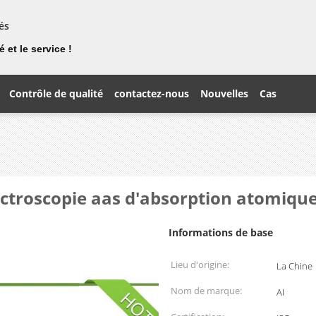
és
 et le service !
Contrôle de qualité
contactez-nous
Nouvelles
Cas
troscopie aas d'absorption atomique
Informations de base
Lieu d'origine:
La Chine
Nom de marque:
AI