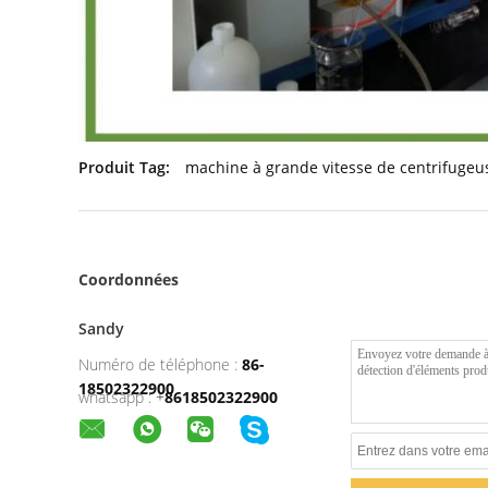
Produit Tag:
machine à grande vitesse de centrifugeu
Coordonnées
Sandy
Numéro de téléphone :
86-
18502322900
whatsapp :
+
8618502322900