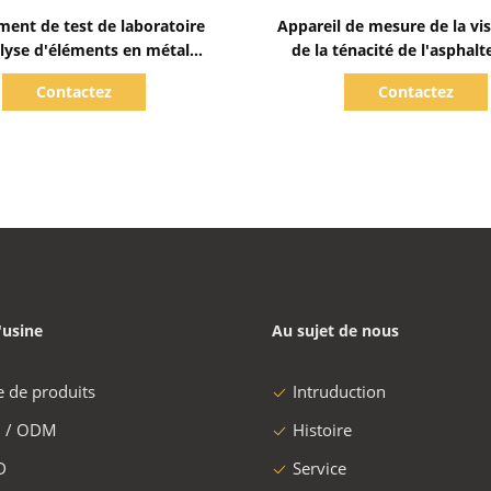
Afficher les détails
Afficher les détails
ent de test de laboratoire
Appareil de mesure de la vis
lyse d'éléments en métal
de la ténacité de l'asphal
d'analyseur d'aas
D5081 pour le bitume et les
Contactez
Contactez
bitumineux
'usine
Au sujet de nous
e de produits
Intruduction
 / ODM
Histoire
D
Service