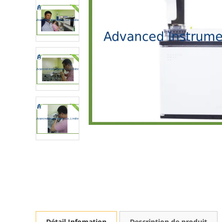
Détail Infomation
Description de produit