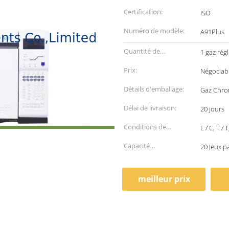
Certification:
ISO
Numéro de modèle:
A91Plus
Quantité de
1 gaz ré
commande min:
Prix:
Négociab
Détails d'emballage:
Gaz Chro
Délai de livraison:
20 jours
Conditions de
L / C, T /
paiement:
Capacité
20 Jeux p
d'approvisionnement:
meilleur prix