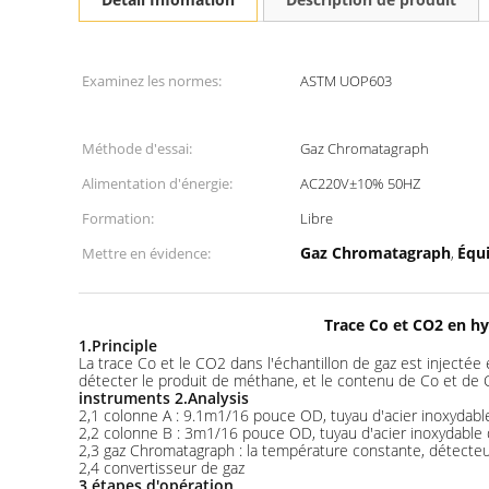
Examinez les normes:
ASTM UOP603
Méthode d'essai:
Gaz Chromatagraph
Alimentation d'énergie:
AC220V±10% 50HZ
Formation:
Libre
Gaz Chromatagraph
Équ
Mettre en évidence:
,
Trace Co et CO2 en 
1.Principle
La trace Co et le CO2 dans l'échantillon de gaz est injec
détecter le produit de méthane, et le contenu de Co et de
instruments 2.Analysis
2,1 colonne A : 9.1m1/16 pouce OD, tuyau d'acier inoxydable
2,2 colonne B : 3m1/16 pouce OD, tuyau d'acier inoxydable d
2,3 gaz Chromatagraph : la température constante, détecteu
2,4 convertisseur de gaz
3 étapes d'opération