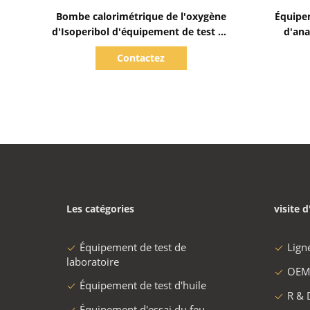
Afficher les détails
Bombe calorimétrique de l'oxygène
Équipem
d'Isoperibol d'équipement de test de
d'ana
laboratoire de Digital
Contactez
Les catégories
visite d
Équipement de test de
Lign
laboratoire
OEM
Équipement de test d'huile
R & 
Équipement d'essai du feu