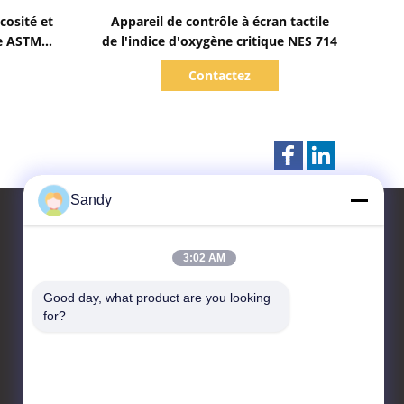
Afficher les détails
cosité et
Appareil de contrôle à écran tactile
te ASTM
de l'indice d'oxygène critique NES 714
 mélanges
Contactez
Sandy
3:02 AM
Contactez-nous
Good day, what product are you looking 
Advanced Instruments
for?
Co.,Limited
Zone industrielle en
développement de haute
technologie, ville de