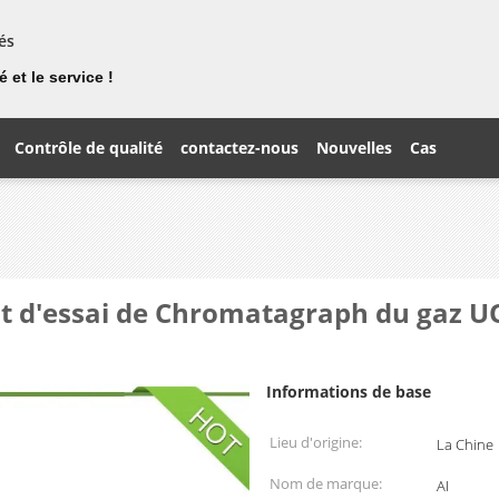
és
 et le service !
Contrôle de qualité
contactez-nous
Nouvelles
Cas
nt d'essai de Chromatagraph du gaz U
Informations de base
Lieu d'origine:
La Chine
Nom de marque:
AI