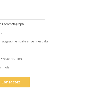
glé Chromatagraph
le
matagraph emballé en panneau dur
 T, Western Union
ar mois
Contactez