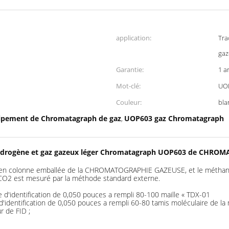
application:
Tra
gaz
Garantie:
1 a
Mot-clé:
UOP
Couleur:
bla
ipement de Chromatagraph de gaz
UOP603 gaz Chromatagraph
,
hydrogène et gaz gazeux léger Chromatagraph UOP603 de CHR
tée en colonne emballée de la CHROMATOGRAPHIE GAZEUSE, et le méthane 
 CO2 est mesuré par la méthode standard externe.
 d'identification de 0,050 pouces a rempli 80-100 maille « TDX-01
'identification de 0,050 pouces a rempli 60-80 tamis moléculaire de la m
r de FID ;