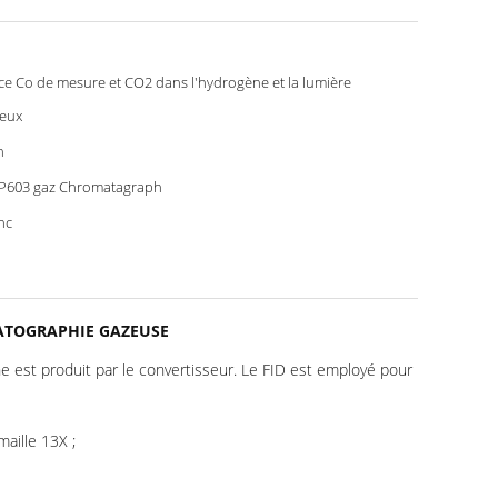
ce Co de mesure et CO2 dans l'hydrogène et la lumière
eux
n
603 gaz Chromatagraph
nc
OMATOGRAPHIE GAZEUSE
est produit par le convertisseur. Le FID est employé pour
aille 13X ;