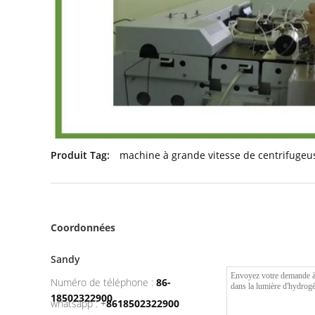
Produit Tag:
machine à grande vitesse de centrifugeu
Coordonnées
Sandy
Numéro de téléphone :
86-
18502322900
whatsapp :
+
8618502322900