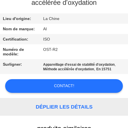
accélérée d'oxydation
CONTRÔLE
Lieu d'origine:
La Chine
DE
QUALITÉ
Nom de marque:
AI
Certification:
ISO
CONTACTEZ-
Numéro de
OST-R2
modèle:
NOUS
Surligner:
,
Appareillage d'essai de stabilité d'oxydation
,
Méthode accélérée d'oxydation
En 15751
NOUVELLES
CONTACT!
CAS
DÉPLIER LES DÉTAILS
DEMANDEZ
UNE