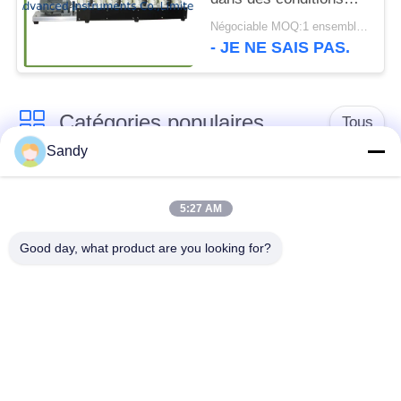
humides dynamiques
Négociable MOQ:1 ensemble ASTM D6138 graissent l'équipement d'essai
(essai d'Emcor)
- JE NE SAIS PAS.
Catégories populaires
Tous
Sandy
Équipement de test
Équipement de test
de laboratoire
d'huile
5:27 AM
Good day, what product are you looking for?
Équipement d'essai
Machine d'essai de
du feu
câble
équipement d'essai
Instrument électrique
de pétrole
d'essai