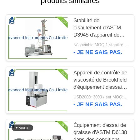
produits similaires
CITATION
Stabilité de
PLAN
cisaillement d'ASTM
DU
D3945 d'appareil de
SITE
contrôle Polymère-
Négociable MOQ:1 stabilité réglée de cisaillement d'appareil de contrôle Polymère-contenant de fluides
contenant de fluides
- JE NE SAIS PAS.
PRIVACY
POLICY
Appareil de contrôle de
viscosité de Brookfield
d'équipement d'essai
d'huile de graissage de
USD2000~3000 / set MOQ:1 jeu
basse température
- JE NE SAIS PAS.
Équipement d'essai de
graisse d'ASTM D6138
dans des conditions