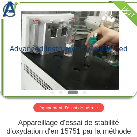
-
2026
Advanced
Instruments
Co.,Limited.
All
Rights
Reserved.
MAISON
PRODUITS
AU
SUJET
DE
NOUS
équipement d'essai de pétrole
VISITE
Appareillage d'essai de stabilité
D'USINE
d'oxydation d'en 15751 par la méthode