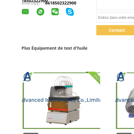
18502322900
whatsapp :
+
8618502322900
Contact
Plus Équipement de test d'huile