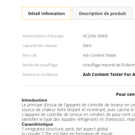
Détail Infomation
Description de produit
Alimentation d'énergie:
AC220V /50HZ
capacité de creuset:
50ml
Mot-clé:
Ash Content Tester
Mode de chauffage:
chauffage importé de fil élect
Ash Content Tester For A
Mettre en évidence:
Pour cent
Introduction
Le principe d'essai de l'appareil de contrôle de teneur en c
source de chaleur forte brûlant et incinérant, puis calcine le
L'appareil de contrôle de teneur en cendres de pour cent conv
identifier le type des liquides réfrigérants et d'antirusts, ma
Caractéristique
1.Integrated structure, petit, bel aspect global.
la coquille 2.The est faite en formation de moule.