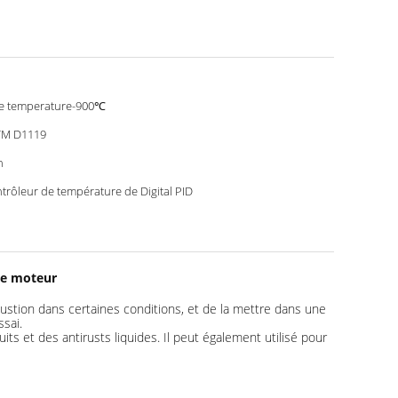
le temperature-900℃
TM D1119
n
trôleur de température de Digital PID
 de moteur
bustion dans certaines conditions, et de la mettre dans une
ssai.
ts et des antirusts liquides. Il peut également utilisé pour