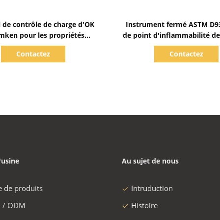
Afficher les détails
Afficher les détails
l de contrôle de charge d'OK
Instrument fermé ASTM D93
mken pour les propriétés
de point d'inflammabilité de
s de pression de la graisse
martres complètement auto
Contactez
Contactez
lubrifiante
de Pensky
'usine
Au sujet de nous
e de produits
Intruduction
 / ODM
Histoire