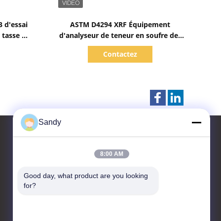
Afficher les détails
 d'essai
ASTM D4294 XRF Équipement
 tasse de
d'analyseur de teneur en soufre des
matiques
carburants diesel
Contactez
Sandy
8:00 AM
Contactez-nous
Good day, what product are you looking 
Advanced Instruments
for?
Co.,Limited
Zone industrielle en
développement de haute