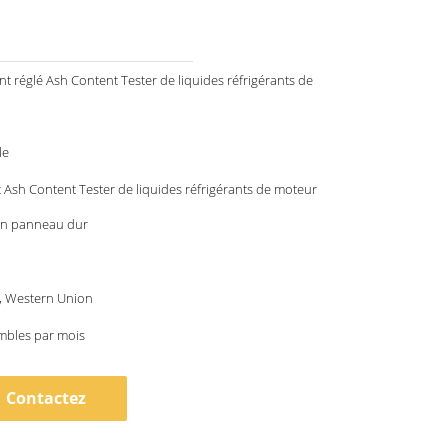
nt réglé Ash Content Tester de liquides réfrigérants de
le
 Ash Content Tester de liquides réfrigérants de moteur
en panneau dur
 T, Western Union
mbles par mois
Contactez