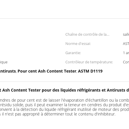
Chaîne de contrôle de la
sal
température:
Norme d'essai:
AS
Garantie:
1 a
rique
Contrôleur de température:
Con
ntirusts
Pour cent Ash Content Tester
ASTM D1119
,
,
 Ash Content Tester pour des liquides réfrigérants et Antirusts
endres de pour cent est de laisser l'évaporation d'échantillon ou la com
 résidu solide, puis il peut examiner la teneur en cendres du produit d'e
ient à la détection du liquide réfrigérant inutilisé de moteur des produi
is il n'est pas approprié à déterminer tout le contenu d'inhibiteur.