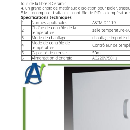
four de la fibre 3.Ceramic.
4. un grand choix de matériaux d'isolation pour isoler, s'ass
5.Microcomputer traitant et contrôle de PID, la températur
Spécifications techniques
1
Normes applicables
ASTM D1119
Chaîne de contrôle de la
2
salle temperature-
température
3
Mode de chauffage
chauffage importé de 
Mode de contrôle de
4
Contrôleur de tempér
température
5
Capacité de creuset
50mL
6
Alimentation d'énergie
AC220V/50Hz