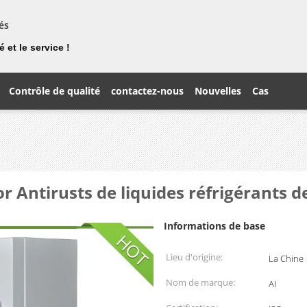
és
 et le service !
Contrôle de qualité
contactez-nous
Nouvelles
Cas
or Antirusts de liquides réfrigérants
Informations de base
Lieu d'origine:
La Chine
Nom de marque:
AI