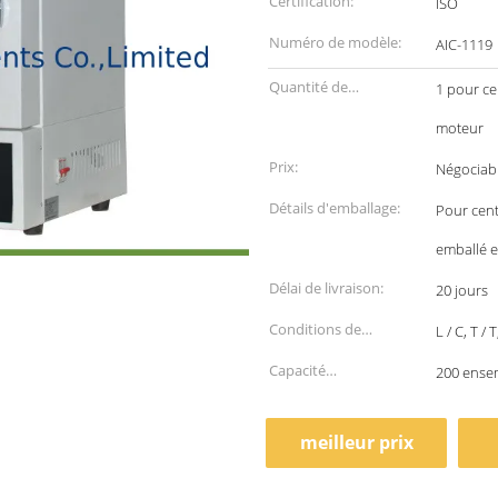
Certification:
ISO
Numéro de modèle:
AIC-1119
Quantité de
1 pour ce
commande min:
moteur
Prix:
Négociab
Détails d'emballage:
Pour cent
emballé 
Délai de livraison:
20 jours
Conditions de
L / C, T /
paiement:
Capacité
200 ense
d'approvisionnement:
meilleur prix