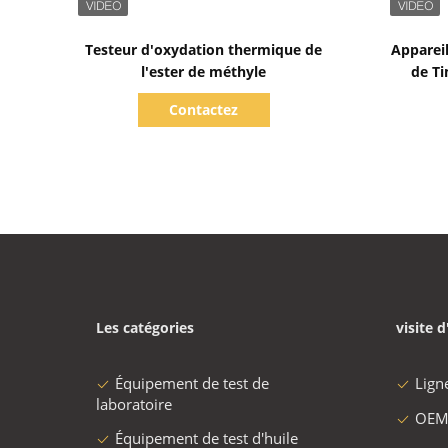
Afficher les détails
Testeur d'oxydation thermique de
Apparei
l'ester de méthyle
de Ti
extrême
Contactez
Les catégories
visite d
Équipement de test de
Lign
laboratoire
OEM
Équipement de test d'huile