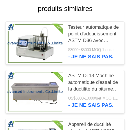
CITATION
produits similaires
PLAN
Testeur automatique de
DU
point d'adoucissement
SITE
ASTM D36 avec
résolution de
$3000~$5000 MOQ:1 ensemble
température de 0,1 °C
- JE NE SAIS PAS.
PRIVACY
pour l'essai du bitume
POLICY
à l'aide d'un appareil à
anneau et à bille pour
ASTM D113 Machine
deux échantillons
automatique d'essai de
simultanément
la ductilité du bitume
(contrôle industriel)
US$5000-10000/set MOQ:1 ensemble
pour le génie routier
- JE NE SAIS PAS.
Appareil de ductilité