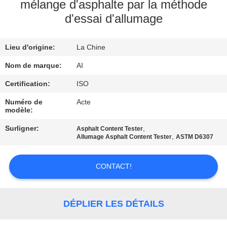
mélange d'asphalte par la méthode
d'essai d'allumage
CONTRÔLE
DE
Lieu d'origine:
La Chine
QUALITÉ
Nom de marque:
AI
CONTACTEZ-
Certification:
ISO
NOUS
Numéro de
Acte
modèle:
Surligner:
,
Asphalt Content Tester
NOUVELLES
,
Allumage Asphalt Content Tester
ASTM D6307
CAS
CONTACT!
DEMANDEZ
DÉPLIER LES DÉTAILS
UNE