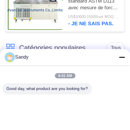
standard ASTM D113
avec mesure de force
pour les essais
US$10000-15000/set MOQ:1 ensemble
d'asphalte
- JE NE SAIS PAS.
Catégories populaires
Tous
Sandy
Équipement de test
Équipement de test
de laboratoire
d'huile
6:41 AM
Good day, what product are you looking for?
Équipement d'essai
Machine d'essai de
du feu
câble
équipement d'essai
Instrument électrique
de pétrole
d'essai