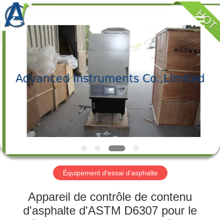
-
2026
Advanced
Instruments
Co.,Limited.
All
Rights
Reserved.
MAISON
PRODUITS
AU
SUJET
DE
NOUS
Équipement d'essai d'asphalte
VISITE
Appareil de contrôle de contenu
D'USINE
d'asphalte d'ASTM D6307 pour le