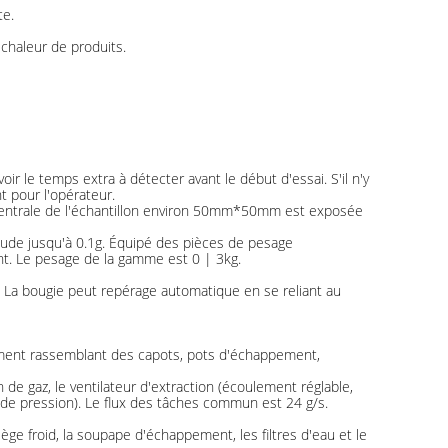
te.
chaleur de produits.
voir le temps extra à détecter avant le début d'essai. S'il n'y
t pour l'opérateur.
 centrale de l'échantillon environ 50mm*50mm est exposée
itude jusqu'à 0.1g. Équipé des pièces de pesage
nt. Le pesage de la gamme est 0 | 3kg.
é. La bougie peut repérage automatique en se reliant au
pement rassemblant des capots, pots d'échappement,
on de gaz, le ventilateur d'extraction (écoulement réglable,
e de pression). Le flux des tâches commun est 24 g/s.
ège froid, la soupape d'échappement, les filtres d'eau et le