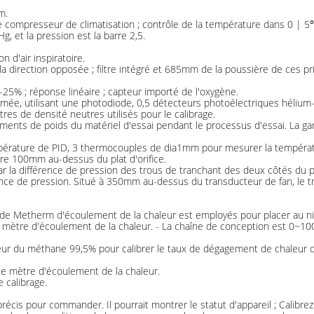
m.
 de compresseur de climatisation ; contrôle de la température dans 0 | 5
, et la pression est la barre 2,5.
 d'air inspiratoire.
la direction opposée ; filtre intégré et 685mm de la poussière de ces pr
25% ; réponse linéaire ; capteur importé de l'oxygène.
umée, utilisant une photodiode, 0,5 détecteurs photoélectriques héliu
res de densité neutres utilisés pour le calibrage.
ments de poids du matériel d'essai pendant le processus d'essai. La ga
mpérature de PID, 3 thermocouples de dia1mm pour mesurer la tempéra
re 100mm au-dessus du plat d'orifice.
 la différence de pression des trous de tranchant des deux côtés du p
e de pression. Situé à 350mm au-dessus du transducteur de fan, le tr
le de Metherm d'écoulement de la chaleur est employés pour placer au 
u mètre d'écoulement de la chaleur. - La chaîne de conception est 0~10
ûleur du méthane 99,5% pour calibrer le taux de dégagement de chaleur 
le mètre d'écoulement de la chaleur.
 calibrage.
 précis pour commander. Il pourrait montrer le statut d'appareil ; Calibrez