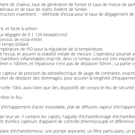
ement de chaleur, taux de génération de fumée et taux de masse de per
ériaux et de taux de rejets évident de fumée.
nstruction examinent : - Méthode d'essai pour le taux de dégagement de 
 et facile à utiliser.
.
eur dégagée de 0 | 120 kilowatts/m2
cessus de essai entier.
e temps brûlant.
pérature de PID pour la régulation de la température.
l'essai, et assurer la stabilité initiale de mesure. L'opérateur pourrait a
chantillons inflammables trop tôt. Ainsi ce temps extra est très importan
t 100mm x 100mm, et l'épaisseur n'est pas de dépasser 50mm ; La partie
 de capteur de pression de piézoélectrique de jauge de contrainte, exact
éviter de déplacer des dommages, pour assurer la longévité d'équipeme
incelle 10kV, aussi bien que des dispositifs de cessez-le-feu de sécurit
rêter le feu.
t d'échappement d'acier inoxydable, plat de diffusion, vapeur d'échap
er leur vie. Y compris les capots, l'aiguille d'échantillonnage d'échantill
ent d'orifice capteurs d'appareil de contrôle (thermocouple et différenc
ire d'échantillonneur, une pompe aspirante, un filtre particulaire, un pi