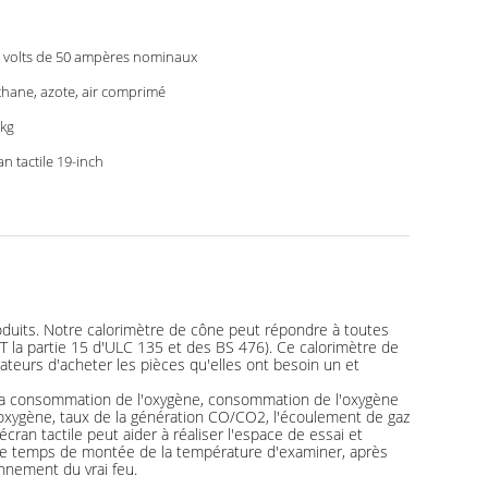
 volts de 50 ampères nominaux
hane, azote, air comprimé
kg
an tactile 19-inch
duits. Notre calorimètre de cône peut répondre à toutes
la partie 15 d'ULC 135 et des BS 476). Ce calorimètre de
ateurs d'acheter les pièces qu'elles ont besoin un et
de la consommation de l'oxygène, consommation de l'oxygène
l'oxygène, taux de la génération CO/CO2, l'écoulement de gaz
an tactile peut aider à réaliser l'espace de essai et
ez le temps de montée de la température d'examiner, après
onnement du vrai feu.