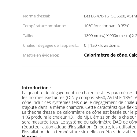
Norme d'essai:
Les BS 476-15, ISO5660, ASTM
Température ambiante:
10°C fonctionnant à 35°C
Taille:
1800mm (w) X 900mm x (h) X 
Chaleur dégagée de l'appareil
0 | 120 kilowatts/m2
de chauffage conique:
Calorimètre de cône
Cal
Mettre en évidence:
,
Introduction :
La quantité de dégagement de chaleur est les paramètres d
les normes existantes (OIN y compris 5660, ASTM E 1354, 
cône inclut ces systèmes tels que le dégagement de chaleur,
s'ajoute dans la même chambre. Cette caractéristique flexib
La théorie d'essai de calorimètre de cône est basée sur le 
1KG produira la chaleur 13,1 de MJ. L'émission de la chaleu
sera mesurée tous. Le système du calorimètre DAQ de cône pe
réducteur automatique d'installation. En outre, les utilisa
l'installation de la température virtuelle aux états du vrai 
Normes :