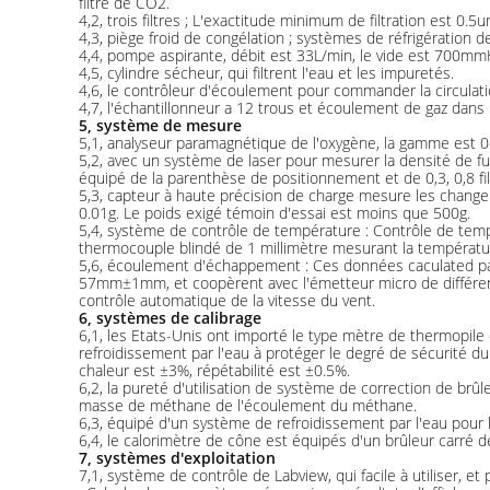
filtre de CO2.
4,2, trois filtres ; L'exactitude minimum de filtration est 0.5u
4,3, piège froid de congélation ; systèmes de réfrigération
4,4, pompe aspirante, débit est 33L/min, le vide est 700mmHg
4,5, cylindre sécheur, qui filtrent l'eau et les impuretés.
4,6, le contrôleur d'écoulement pour commander la circulation
4,7, l'échantillonneur a 12 trous et écoulement de gaz dans 
5, système de mesure
5,1, analyseur paramagnétique de l'oxygène, la gamme est 0-
5,2, avec un système de laser pour mesurer la densité de f
équipé de la parenthèse de positionnement et de 0,3, 0,8 filt
5,3, capteur à haute précision de charge mesure les change
0.01g. Le poids exigé témoin d'essai est moins que 500g.
5,4, système de contrôle de température : Contrôle de te
thermocouple blindé de 1 millimètre mesurant la températu
5,6, écoulement d'échappement : Ces données caculated par
57mm±1mm, et coopèrent avec l'émetteur micro de différenc
contrôle automatique de la vitesse du vent.
6, systèmes de calibrage
6,1, les Etats-Unis ont importé le type mètre de thermopi
refroidissement par l'eau à protéger le degré de sécurité d
chaleur est ±3%, répétabilité est ±0.5%.
6,2, la pureté d'utilisation de système de correction de br
masse de méthane de l'écoulement du méthane.
6,3, équipé d'un système de refroidissement par l'eau pour 
6,4, le calorimètre de cône est équipés d'un brûleur carré de
7, systèmes d'exploitation
7,1, système de contrôle de Labview, qui facile à utiliser, et