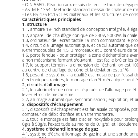
• OIN 5660 : Réaction aux essais de feu - le taux de dégag
• ASTM E 1354 : Méthode standard d'essai de chaleur de mat
• Les BS 476 Pt.15 : Les matériaux et les structures de co
Caractéristiques principales
1, structure
1,1, armoire 19-inch standard de conception intégrée, élégant,
1,2, appareil de chauffage conique de 230V, 5000W, la chal
1,3, ordinateur de l'écran tactile 19-inch commandant le pro
1,4, circuit d'allumage automatique, et calcul automatique d
K-thermocouples de 1,5, 3 morceaux et 3 contrôleurs de tem
1,6, porte fendue - pour protéger la zone d'échantillons avant 
a non mécanisme fermant s'ouvrant, il est facile brûler les é
1,7, le support témoin - la dimension de l'échantillon es
au centre de chauffage de cône et la déviation est ±1%.
1,8, pesant le système - la qualité est mesurée par l'essai
électroniques rapides, le montage d'arrêt mécanique peut 
2, circuits d'allumage
2,1, le calorimètre de cône est équipés de l'allumage par ét
levier étroit de mécanisme.
2,2, allumage automatique, synchronisation ; expiration, et ar
3, dispositifs d'échappement
3,1, dispositifs d'échappement est fan axiale composée, po
compteur de débit d'orifice et un thermomètre.
3,2, tout le montage est faits d'acier inoxydable pour prolong
0g/s à 50g/s, l'exactitude au moins de 0.1g/s), et l'écoulem
4, système d'échantillonnage de gaz
4,1, système d'échantillonnage de gaz inclut une sonde annula