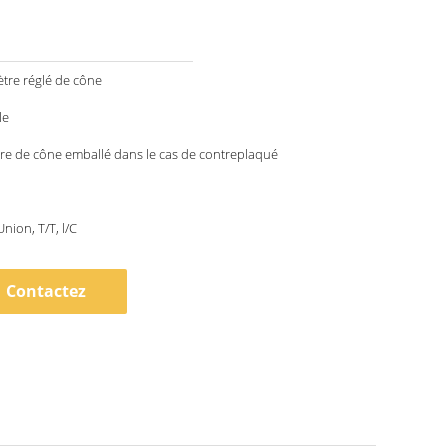
ètre réglé de cône
le
re de cône emballé dans le cas de contreplaqué
nion, T/T, l/C
Contactez