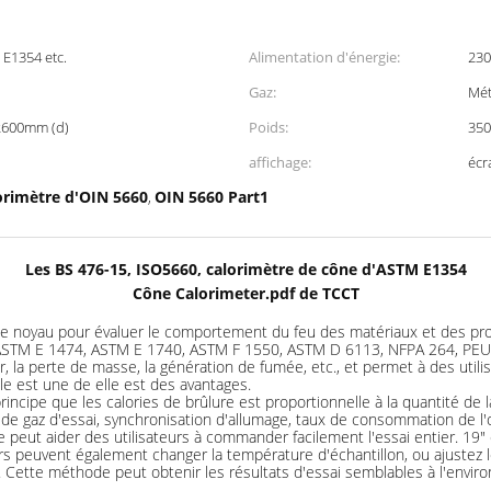
 E1354 etc.
Alimentation d'énergie:
230
Gaz:
Mét
2600mm (d)
Poids:
350
affichage:
écr
orimètre d'OIN 5660
OIN 5660 Part1
,
Les BS 476-15, ISO5660, calorimètre de cône d'ASTM E1354
Cône Calorimeter.pdf de TCCT
e noyau pour évaluer le comportement du feu des matériaux et des pro
ASTM E 1474, ASTM E 1740, ASTM F 1550, ASTM D 6113, NFPA 264, PEUT 
 la perte de masse, la génération de fumée, etc., et permet à des utilis
le est une de elle est des avantages.
principe que les calories de brûlure est proportionnelle à la quantité 
r de gaz d'essai, synchronisation d'allumage, taux de consommation de 
ut aider des utilisateurs à commander facilement l'essai entier. 19" écr
teurs peuvent également changer la température d'échantillon, ou ajust
feu. Cette méthode peut obtenir les résultats d'essai semblables à l'envir