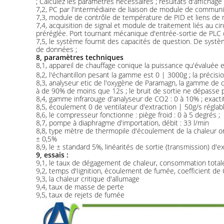
; Calculez les paramètres nécessaires ; résultats d'affichage
7,2, PC par l'intermédiaire de liaison de module de commun
7,3, module de contrôle de température de PID et liens de
7,4, acquisition de signal et module de traitement liés au ci
préréglée. Port tournant mécanique d'entrée-sortie de PLC 
7,5, le système fournit des capacités de question. De sys
de données ;
8, paramètres techniques
8,1, appareil de chauffage conique la puissance qu'évaluée
8,2, l'échantillon pesant la gamme est 0 | 3000g ; la précisio
8,3, analyseur etic de l'oxygène de Paramagn, la gamme de 
à de 90% de moins que 12s ; le bruit de sortie ne dépasse 
8,4, gamme infrarouge d'analyseur de CO2 : 0 à 10% ; exacti
8,5, écoulement 0 de ventilateur d'extraction | 50g/s réglabl
8,6, le compresseur fonctionne : piège froid : 0 à 5 degrés ;
8,7, pompe à diaphragme d'importation, débit : 33 l/min
8,8, type mètre de thermopile d'écoulement de la chaleur on
± 0,5%
8,9, le ± standard 5%, linéarités de sortie (transmission) d
9, essais :
9,1, le taux de dégagement de chaleur, consommation totale
9,2, temps d'Iignition, écoulement de fumée, coefficient de 
9,3, la chaleur critique d'allumage
9,4, taux de masse de perte
9,5, taux de rejets de fumée