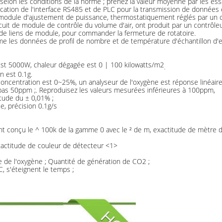
 selon les conditions de la norme ; prenez la valeur moyenne par les ess
ication de l'interface RS485 et de PLC pour la transmission de données
 module d'ajustement de puissance, thermostatiquement réglés par un 
rcuit de module de contrôle du volume d'air, ont produit par un contrôleu
de liens de module, pour commander la fermeture de rotatoire.
tème les données de profil de nombre et de température d'échantillon 
 est 5000W, chaleur dégagée est 0 | 100 kilowatts/m2
.
n est 0.1g.
concentration est 0~25%, un analyseur de l'oxygène est réponse linéai
pas 50ppm ;. Reproduisez les valeurs mesurées inférieures à 100ppm,
tude du ± 0,01% ;
e, précision 0.1g/s
t conçu le ^ 100k de la gamme 0 avec le ² de m, exactitude de mètre d'é
'exactitude de couleur de détecteur <1>
 de l'oxygène ; Quantité de génération de CO2 ;
C, s'éteignent le temps ;