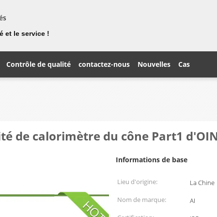
és
 et le service !
Contrôle de qualité
contactez-nous
Nouvelles
Cas
té de calorimètre du cône Part1 d'OIN
Informations de base
Lieu d'origine:
La Chine
Nom de marque:
AI