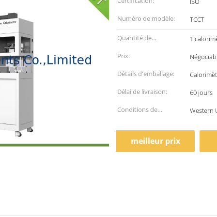
Certification:
ISO
Numéro de modèle:
TCCT
Quantité de
1 calorim
commande min:
Prix:
Négociab
Détails d'emballage:
Calorimèt
Délai de livraison:
60 jours
Conditions de
Western U
paiement:
meilleur prix