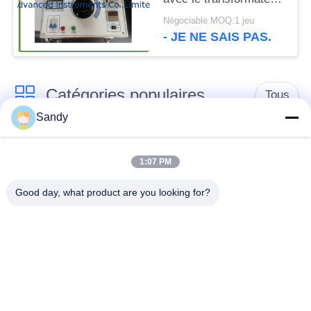
de HT rempli de l'huile
Négociable MOQ:1 jeu
d'isolation
- JE NE SAIS PAS.
Catégories populaires
Tous
Sandy
Équipement de test
Équipement de test
de laboratoire
d'huile
1:07 PM
Good day, what product are you looking for?
Équipement d'essai
Machine d'essai de
du feu
câble
équipement d'essai
Instrument électrique
de pétrole
d'essai