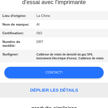
d'essai avec l'imprimante
CONTRÔLE
Lieu d'origine:
La Chine
DE
QUALITÉ
Nom de marque:
AI
Certification:
ISO
CONTACTEZ-
Numéro de
DRT
modèle:
NOUS
Surligner:
,
Calibreur de relais de densité du gaz SF6
,
Instrument électrique d'essai
Calibreur de relais
NOUVELLES
CONTACT!
CAS
DÉPLIER LES DÉTAILS
DEMANDEZ
UNE