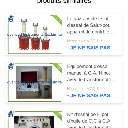
produits similaires
CITATION
Le gaz a isolé le kit
PLAN
d'essai de Salut-pot,
DU
appareil de contrôle de
SITE
tension de tenue de
Négociable MOQ:1 jeu
fréquence de
- JE NE SAIS PAS.
puissance
PRIVACY
POLICY
Équipement d'essai
manuel à C.A. Hipot
avec le transformateur
rempli d'huile de HT
Négociable MOQ:1 jeu
- JE NE SAIS PAS.
Kit d'essai de Hipot
d'huile de C.C à C.A.
avec le transformateur