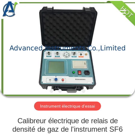
-
2026
Advanced
Instruments
Co.,Limited.
All
Rights
Reserved.
MAISON
PRODUITS
AU
SUJET
DE
NOUS
Instrument électrique d'essai
VISITE
Calibreur électrique de relais de
D'USINE
densité de gaz de l'instrument SF6