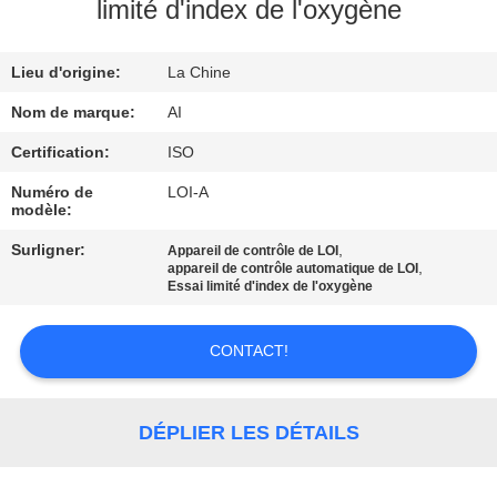
limité d'index de l'oxygène
CONTRÔLE
Lieu d'origine:
La Chine
DE
QUALITÉ
Nom de marque:
AI
Certification:
ISO
CONTACTEZ-
Numéro de
LOI-A
modèle:
NOUS
Surligner:
,
Appareil de contrôle de LOI
,
appareil de contrôle automatique de LOI
NOUVELLES
Essai limité d'index de l'oxygène
CONTACT!
CAS
DEMANDEZ
DÉPLIER LES DÉTAILS
UNE