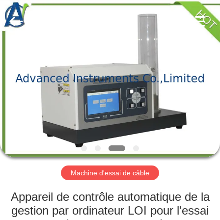
-
2026
Advanced
Instruments
Co.,Limited.
All
Rights
Reserved.
MAISON
PRODUITS
AU
SUJET
DE
NOUS
Machine d'essai de câble
VISITE
Appareil de contrôle automatique de la
D'USINE
gestion par ordinateur LOI pour l'essai