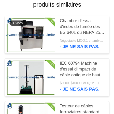
CITATION
produits similaires
PLAN
Chambre d'essai
DU
d'index de fumée des
BS 6401 du NEPA 258
SITE
d'OIN 5659-2 ASTM
Négociable MOQ:1 chambre d'essai de densité de fumée de l'ensemble NBS
E662 NES 711
- JE NE SAIS PAS.
PRIVACY
POLICY
IEC 60794 Machine
d'essai d'impact de
câble optique de haute
précision
$3000~$10000 MOQ:1SET
- JE NE SAIS PAS.
Testeur de câbles
ferroviaires standard