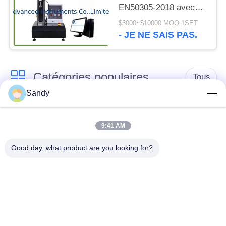
EN50305-2018 avec
course effective de 400
$3000~$10000 MOQ:1SET
mm et diamètre de
- JE NE SAIS PAS.
pointe en acier de 0,45
mm pour test de
coupure dynamique
Catégories populaires
Tous
Sandy
Équipement de test
Équipement de test
de laboratoire
d'huile
9:41 AM
Good day, what product are you looking for?
Équipement d'essai
Machine d'essai de
du feu
câble
équipement d'essai
Instrument électrique
de pétrole
d'essai