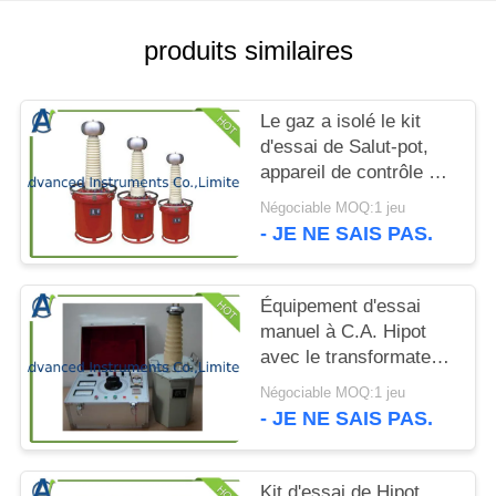
CITATION
produits similaires
PLAN
DU
Le gaz a isolé le kit
SITE
d'essai de Salut-pot,
appareil de contrôle de
tension de tenue de
Négociable MOQ:1 jeu
PRIVACY
fréquence de
- JE NE SAIS PAS.
puissance
POLICY
Équipement d'essai
manuel à C.A. Hipot
avec le transformateur
rempli d'huile de HT
Négociable MOQ:1 jeu
- JE NE SAIS PAS.
Kit d'essai de Hipot