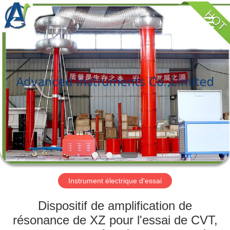
-
2026
Advanced
Instruments
Co.,Limited.
All
Rights
Reserved.
MAISON
PRODUITS
AU
SUJET
DE
NOUS
Instrument électrique d'essai
VISITE
Dispositif de amplification de
D'USINE
résonance de XZ pour l'essai de CVT,