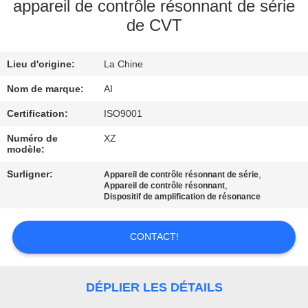
appareil de contrôle résonnant de série
de CVT
CONTRÔLE
DE
Lieu d'origine:
La Chine
QUALITÉ
Nom de marque:
AI
CONTACTEZ-
Certification:
ISO9001
NOUS
Numéro de
XZ
modèle:
Surligner:
,
Appareil de contrôle résonnant de série
NOUVELLES
,
Appareil de contrôle résonnant
Dispositif de amplification de résonance
CAS
CONTACT!
DEMANDEZ
DÉPLIER LES DÉTAILS
UNE