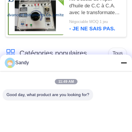
d'huile de C.C à C.A.
avec le transformateur
de HT rempli de l'huile
Négociable MOQ:1 jeu
d'isolation
- JE NE SAIS PAS.
Catégories populaires
Tous
Sandy
Équipement de test
Équipement de test
de laboratoire
d'huile
11:49 AM
Good day, what product are you looking for?
Équipement d'essai
Machine d'essai de
du feu
câble
équipement d'essai
Instrument électrique
de pétrole
d'essai