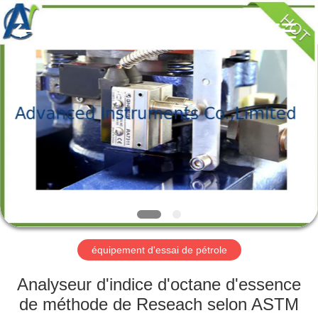
-
2026
Advanced
Instruments
Co.,Limited.
All
Rights
Reserved.
MAISON
PRODUITS
AU
SUJET
DE
NOUS
équipement d'essai de pétrole
VISITE
Analyseur d'indice d'octane d'essence
D'USINE
de méthode de Reseach selon ASTM