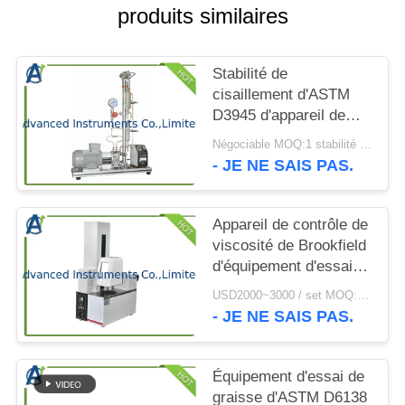
CITATION
produits similaires
PLAN
Stabilité de
DU
cisaillement d'ASTM
D3945 d'appareil de
SITE
contrôle Polymère-
Négociable MOQ:1 stabilité réglée de cisaillement d'appareil de contrôle Polymère-contenant de fluides
contenant de fluides
- JE NE SAIS PAS.
PRIVACY
POLICY
Appareil de contrôle de
viscosité de Brookfield
d'équipement d'essai
d'huile de graissage de
USD2000~3000 / set MOQ:1 jeu
basse température
- JE NE SAIS PAS.
Équipement d'essai de
graisse d'ASTM D6138