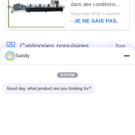
dans des conditions
humides dynamiques
Négociable MOQ:1 ensemble ASTM D6138 graissent l'équipement d'essai
(essai d'Emcor)
- JE NE SAIS PAS.
Catégories populaires
Tous
Sandy
Équipement de test
Équipement de test
de laboratoire
d'huile
8:43 PM
Good day, what product are you looking for?
Équipement d'essai
Machine d'essai de
du feu
câble
équipement d'essai
Instrument électrique
de pétrole
d'essai