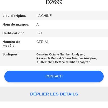
D2699
CONTRÔLE
Lieu d'origine:
LA CHINE
DE
QUALITÉ
Nom de marque:
AI
Certification:
ISO
CONTACTEZ-
Numéro de
CFR-A1
modèle:
NOUS
Surligner:
,
Gasoline Octane Number Analyzer
,
Research Method Octane Number Analyzer
NOUVELLES
ASTM D2699 Octane Number Analyzer
CONTACT!
CAS
DEMANDEZ
DÉPLIER LES DÉTAILS
UNE