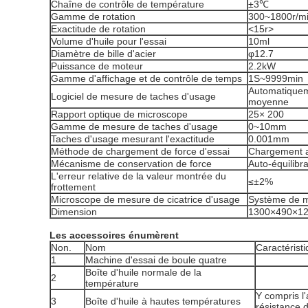
Chaîne de contrôle de température
±3℃
Gamme de rotation
300~1800r/m
Exactitude de rotation
<15r>
Volume d'huile pour l'essai
10ml
Diamètre de bille d'acier
φ12.7
Puissance de moteur
2.2kW
Gamme d'affichage et de contrôle de temps
1S~9999min
Automatiqueme
Logiciel de mesure de taches d'usage
moyenne
Rapport optique de microscope
25× 200
Gamme de mesure de taches d'usage
0~10mm
Taches d'usage mesurant l'exactitude
0.001mm
Méthode de chargement de force d'essai
Chargement a
Mécanisme de conservation de force
Auto-équilib
L'erreur relative de la valeur montrée du
≤±2%
frottement
Microscope de mesure de cicatrice d'usage
Système de m
Dimension
1300×490×122
Les accessoires énumèrent
Non.
Nom
Caractérist
1
Machine d'essai de boule quatre
Boîte d'huile normale de la
2
température
Y compris l'
3
Boîte d'huile à hautes températures
résistance d