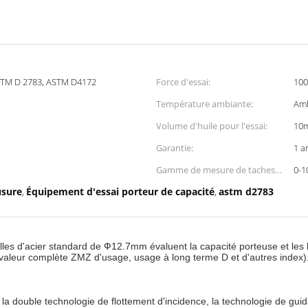
STM D 2783, ASTM D4172
Force d'essai:
10
Température ambiante:
Am
Volume d'huile pour l'essai:
10m
Garantie:
1 a
Gamme de mesure de taches
0-
d'usage:
usure
Équipement d'essai porteur de capacité
astm d2783
,
,
billes d'acier standard de Ф12.7mm évaluent la capacité porteuse et les
 valeur complète ZMZ d'usage, usage à long terme D et d'autres index).
a double technologie de flottement d'incidence, la technologie de gui