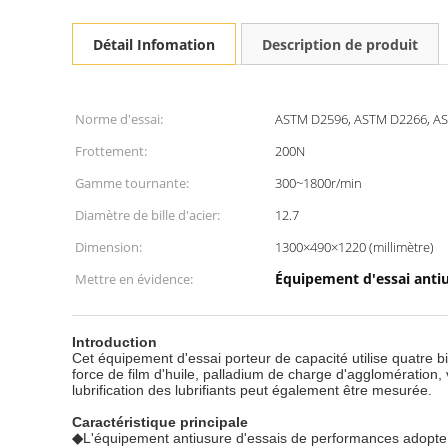
Détail Infomation
Description de produit
Norme d'essai:
ASTM D2596, ASTM D2266, A
Frottement:
200N
Gamme tournante:
300~1800r/min
Diamètre de bille d'acier:
12.7
Dimension:
1300×490×1220 (millimètre)
Équipement d'essai anti
Mettre en évidence:
Introduction
Cet
équipement d'essai porteur de capacité
utilise quatre 
force de film d'huile, palladium de charge d'agglomération,
lubrification des lubrifiants peut également être mesurée.
Caractéristique principale
◆
L'équipement antiusure d'essais de performances adopte l