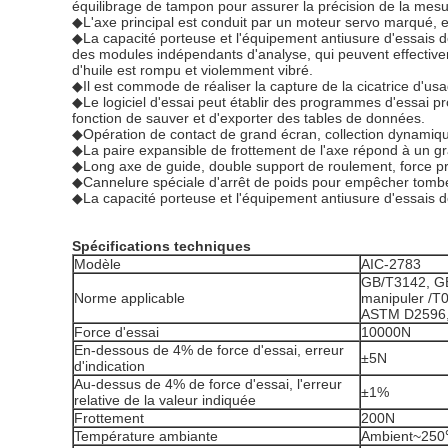
équilibrage de tampon pour assurer la précision de la mesu
◆L'axe principal est conduit par un moteur servo marqué, e
◆La capacité porteuse et l'équipement antiusure d'essais de
des modules indépendants d'analyse, qui peuvent effectiveme
d'huile est rompu et violemment vibré.
◆Il est commode de réaliser la capture de la cicatrice d'us
◆Le logiciel d'essai peut établir des programmes d'essai pro
fonction de sauver et d'exporter des tables de données.
◆Opération de contact de grand écran, collection dynamique
◆La paire expansible de frottement de l'axe répond à un gr
◆Long axe de guide, double support de roulement, force préc
◆Cannelure spéciale d'arrêt de poids pour empêcher tomb
◆La capacité porteuse et l'équipement antiusure d'essais
Spécifications techniques
Modèle
AIC-2783
GB/T3142, GB
Norme applicable
manipuler /T
ASTM D2596,
Force d'essai
10000N
En-dessous de 4% de force d'essai, erreur
±5N
d'indication
Au-dessus de 4% de force d'essai, l'erreur
±1%
relative de la valeur indiquée
Frottement
200N
Température ambiante
Ambient~25