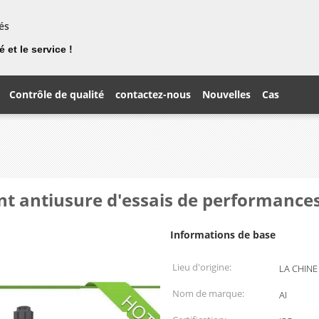
és
 et le service !
Contrôle de qualité
contactez-nous
Nouvelles
Cas
nt antiusure d'essais de performanc
Informations de base
Lieu d'origine:
LA CHINE
Nom de marque:
AI