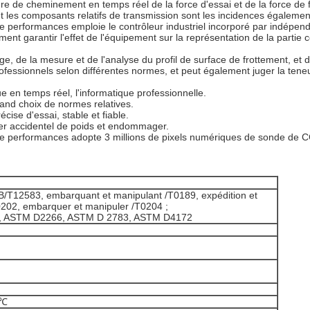
re de cheminement en temps réel de la force d'essai et de la force de 
t les composants relatifs de transmission sont les incidences égalemen
 performances emploie le contrôleur industriel incorporé par indépenda
nt garantir l'effet de l'équipement sur la représentation de la partie
age, de la mesure et de l'analyse du profil de surface de frottement, e
fessionnels selon différentes normes, et peut également juger la teneur e
 en temps réel, l'informatique professionnelle.
and choix de normes relatives.
ise d'essai, stable et fiable.
er accidentel de poids et endommager.
 de performances adopte 3 millions de pixels numériques de sonde de 
/T12583, embarquant et manipulant /T0189, expédition et
0202, embarquer et manipuler /T0204 ;
 ASTM D2266, ASTM D 2783, ASTM D4172
0℃