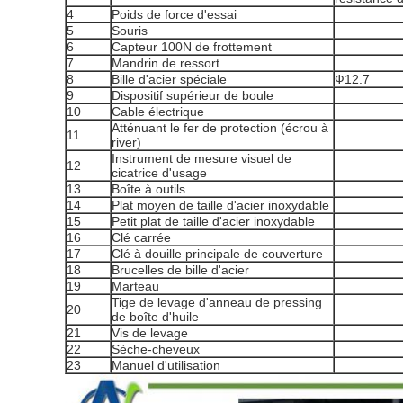
4
Poids de force d'essai
5
Souris
6
Capteur 100N de frottement
7
Mandrin de ressort
8
Bille d'acier spéciale
Ф12.7
9
Dispositif supérieur de boule
10
Cable électrique
Atténuant le fer de protection (écrou à
11
river)
Instrument de mesure visuel de
12
cicatrice d'usage
13
Boîte à outils
14
Plat moyen de taille d'acier inoxydable
15
Petit plat de taille d'acier inoxydable
16
Clé carrée
17
Clé à douille principale de couverture
18
Brucelles de bille d'acier
19
Marteau
Tige de levage d'anneau de pressing
20
de boîte d'huile
21
Vis de levage
22
Sèche-cheveux
23
Manuel d'utilisation