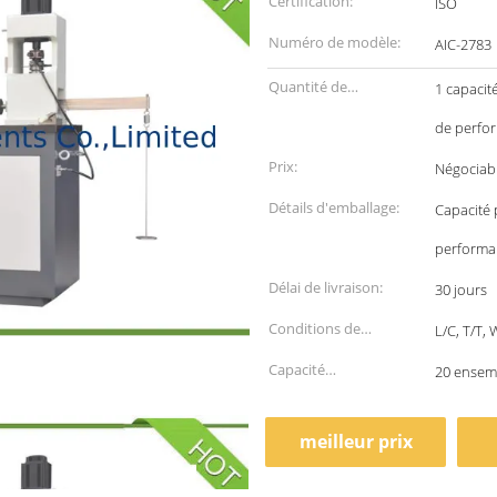
Certification:
ISO
Numéro de modèle:
AIC-2783
Quantité de
1 capacit
commande min:
de perfo
Prix:
Négociab
Détails d'emballage:
Capacité 
performan
Délai de livraison:
30 jours
Conditions de
L/C, T/T,
paiement:
Capacité
20 ensem
d'approvisionnement:
meilleur prix