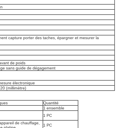
in
nt capture porter des taches, épargner et mesurer la
vant de poids
rage sans guide de dégagement
esure électronique
0 (millimètre)
iques
Quantité
1 ensemble
1 PC
appareil de chauffage,
1 PC
e platine