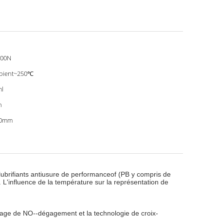
000N
bient~250℃
l
n
10mm
 lubrifiants antiusure de performanceof (PB y compris de
 L'influence de la température sur la représentation de
dage de NO--dégagement et la technologie de croix-