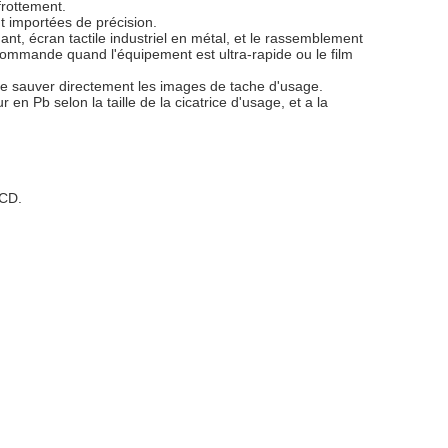
frottement.
t importées de précision.
nt, écran tactile industriel en métal, et le rassemblement
 commande quand l'équipement est ultra-rapide ou le film
t de sauver directement les images de tache d'usage.
n Pb selon la taille de la cicatrice d'usage, et a la
CCD.