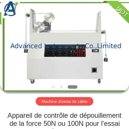
-
2026
Advanced
Instruments
Co.,Limited.
All
Rights
Reserved.
MAISON
PRODUITS
AU
SUJET
DE
NOUS
Machine d'essai de câble
VISITE
Appareil de contrôle de dépouillement
D'USINE
de la force 50N ou 100N pour l'essai