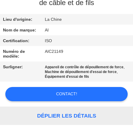
de câble et de fils
CONTRÔLE
Lieu d'origine:
La Chine
DE
QUALITÉ
Nom de marque:
AI
Certification:
ISO
CONTACTEZ-
Numéro de
AIC21149
modèle:
NOUS
Surligner:
,
Appareil de contrôle de dépouillement de force
,
Machine de dépouillement d'essai de force
NOUVELLES
Équipement d'essai de fils
CONTACT!
CAS
DEMANDEZ
DÉPLIER LES DÉTAILS
UNE