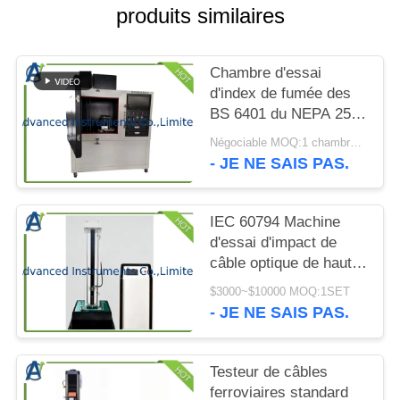
CITATION
produits similaires
PLAN
Chambre d'essai
DU
d'index de fumée des
BS 6401 du NEPA 258
SITE
d'OIN 5659-2 ASTM
Négociable MOQ:1 chambre d'essai de densité de fumée de l'ensemble NBS
E662 NES 711
- JE NE SAIS PAS.
PRIVACY
POLICY
IEC 60794 Machine
d'essai d'impact de
câble optique de haute
précision
$3000~$10000 MOQ:1SET
- JE NE SAIS PAS.
Testeur de câbles
ferroviaires standard