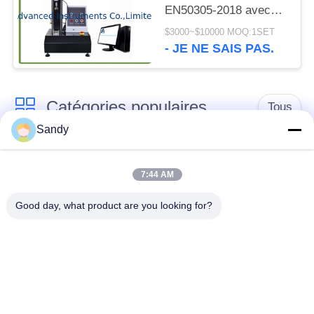
EN50305-2018 avec
course effective de 400
$3000~$10000 MOQ:1SET
mm et diamètre de
- JE NE SAIS PAS.
pointe en acier de 0,45
mm pour test de
coupure dynamique
Catégories populaires
Tous
Sandy
Équipement de test
Équipement de test
de laboratoire
d'huile
7:44 AM
Good day, what product are you looking for?
Équipement d'essai
Machine d'essai de
du feu
câble
équipement d'essai
Instrument électrique
de pétrole
d'essai