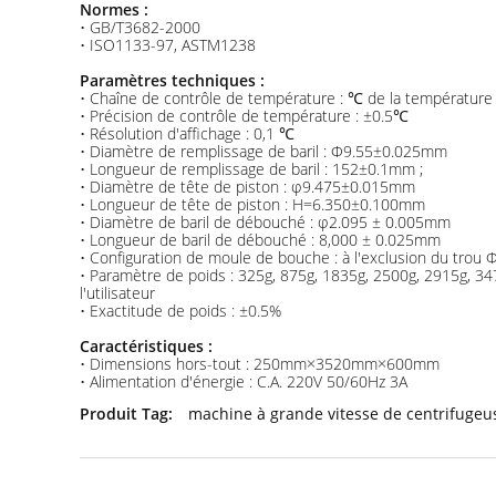
Normes :
• GB/T3682-2000
• ISO1133-97, ASTM1238
Paramètres techniques :
• Chaîne de contrôle de température : ℃ de la températur
• Précision de contrôle de température : ±0.5℃
• Résolution d'affichage : 0,1 ℃
• Diamètre de remplissage de baril : Φ9.55±0.025mm
• Longueur de remplissage de baril : 152±0.1mm ;
• Diamètre de tête de piston : φ9.475±0.015mm
• Longueur de tête de piston : H=6.350±0.100mm
• Diamètre de baril de débouché : φ2.095 ± 0.005mm
• Longueur de baril de débouché : 8,000 ± 0.025mm
• Configuration de moule de bouche : à l'exclusion du tro
• Paramètre de poids : 325g, 875g, 1835g, 2500g, 2915g, 34
l'utilisateur
• Exactitude de poids : ±0.5%
Caractéristiques :
• Dimensions hors-tout : 250mm×3520mm×600mm
• Alimentation d'énergie : C.A. 220V 50/60Hz 3A
Produit Tag:
machine à grande vitesse de centrifugeu