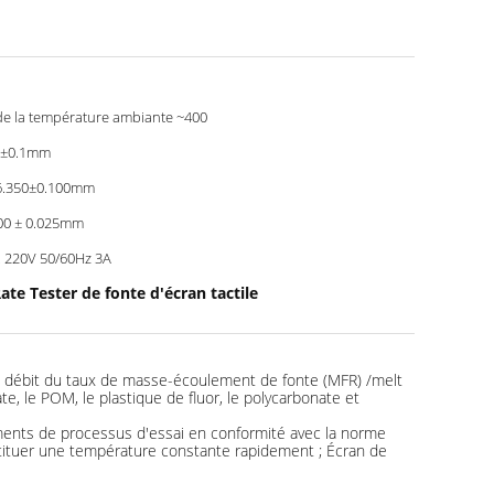
e la température ambiante ~400
2±0.1mm
6.350±0.100mm
00 ± 0.025mm
. 220V 50/60Hz 3A
te Tester de fonte d'écran tactile
x de débit du taux de masse-écoulement de fonte (MFR) /melt
te, le POM, le plastique de fluor, le polycarbonate et
ments de processus d'essai en conformité avec la norme
nstituer une température constante rapidement ; Écran de