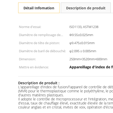
Détail Infomation
Description de produit
Norme d'essai:
ISO1133, ASTM1238
Diamètre de remplissage de
Φ9.55±0.025mm
baril:
Diamètre de tête de piston:
φ9.475±0.015mm
Diamètre de baril de débouché:
φ2.095 ± 0.005mm
Dimension:
250mm×3520mm×600mm
Appareillage d'index de 
Mettre en évidence:
Description de produit :
L'appareillage d'index de fusion/l'appareil de contrôle de 
(MVR) pour le thermoplastique comme le polyéthylène, le polypr
d'autres matières plastiques.
Il adopte le contrôle de microprocesseur et l'intégration
d'essai, taux de chauffage élevé, exactitude élevée de la t
couleur anglais et en cristal, invites de voix, opération d'é