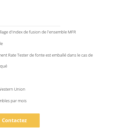
llage d'index de fusion de l'ensemble MFR
le
ent Rate Tester de fonte est emballé dans le cas de
aqué
 Western Union
mbles par mois
Contactez