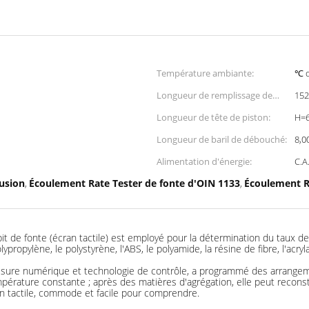
Température ambiante:
℃ d
Longueur de remplissage de
15
baril:
Longueur de tête de piston:
H=
Longueur de baril de débouché:
8,0
Alimentation d'énergie:
C.A
fusion
Écoulement Rate Tester de fonte d'OIN 1133
Écoulement Ra
,
,
débit de fonte (écran tactile) est employé pour la détermination du tau
opylène, le polystyrène, l'ABS, le polyamide, la résine de fibre, l'acryla
, mesure numérique et technologie de contrôle, a programmé des arrange
empérature constante ; après des matières d'agrégation, elle peut reco
cran tactile, commode et facile pour comprendre.