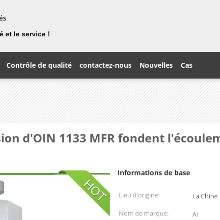
és
 et le service !
Contrôle de qualité
contactez-nous
Nouvelles
Cas
sion d'OIN 1133 MFR fondent l'écoulem
Informations de base
Lieu d'origine:
La Chine
Nom de marque:
AI