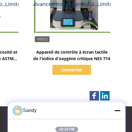
Afficher les détails
cosité et
Appareil de contrôle à écran tactile
te ASTM
de l'indice d'oxygène critique NES 714
 mélanges
Contactez
Sandy
10:19 PM