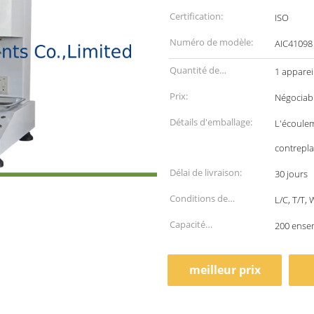
Certification:
ISO
Numéro de modèle:
AIC41098
Quantité de
1 apparei
commande min:
Prix:
Négociab
Détails d'emballage:
L'écoulem
contrepl
Délai de livraison:
30 jours
Conditions de
L/C, T/T,
paiement:
Capacité
200 ense
d'approvisionnement:
meilleur prix