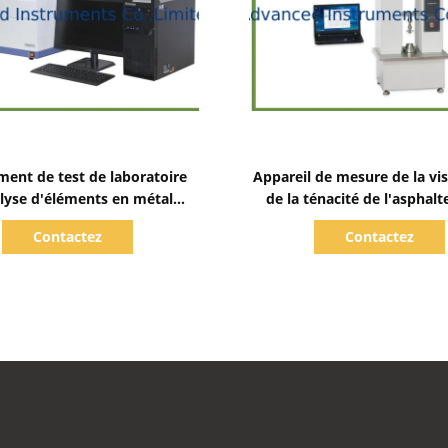
Afficher les détails
Afficher les détails
ent de test de laboratoire
Appareil de mesure de la vis
lyse d'éléments en métal
de la ténacité de l'asphal
d'analyseur d'aas
D5081 pour le bitume et les
Contactez
Contactez
bitumineux