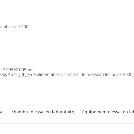
e ambiante ~400
u Φ=2.095±0.005mm
75g, 4675g, (tige de alimentation y compris de pression) les poids 50
se
,
chambre d'essai en laboratoire
,
équipement d'essai en la