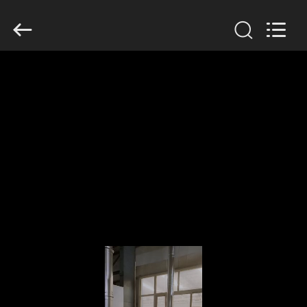
-
2026
Advanced
Instruments
Co.,Limited.
All
Rights
Reserved.
MAISON
PRODUITS
AU
SUJET
DE
NOUS
VISITE
D'USINE