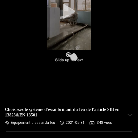
CONTRÔLE
DE
QUALITÉ
CONTACTEZ-
NOUS
NOUVELLES
CAS
Choisissez le système d'essai brûlant du feu de l'article SBI en
13823&EN 13501
DEMANDEZ
Équipement d'essai du feu
2021-05-31
348 vues
UNE