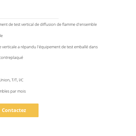
ent de test vertical de diffusion de flamme d'ensemble
le
 verticale a répandu l'équipement de test emballé dans
 contreplaqué
nion, T/T, l/C
mbles par mois
Contactez