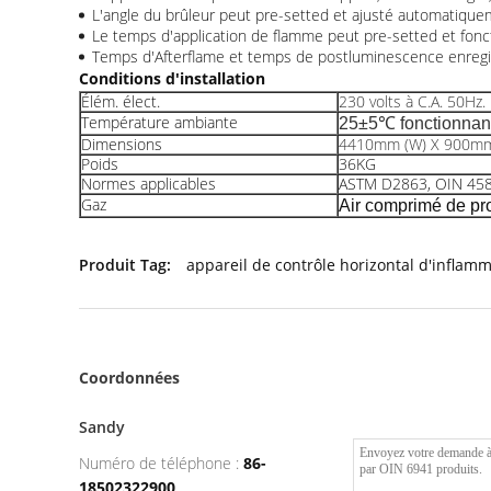
L'angle du brûleur peut pre-setted et ajusté automatique
Le temps d'application de flamme peut pre-setted et fon
Temps d'Afterflame et temps de postluminescence enregistr
Conditions d'installation
Élém. élect.
230 volts à C.A. 50Hz.
Température ambiante
25±5℃
fonctionnan
Dimensions
4410mm (W) X 900mm
Poids
36KG
Normes applicables
ASTM D2863, OIN 458
Gaz
Air comprimé de pro