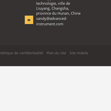
Afficher les détails
cal de
Les BS 476-15, OIN 5660, calorimètre
 pour le
de cône d'ASTM E1354 avec
l'analyseur de gaz importé
Contactez
Contactez-nous
Photo
Advanced Instruments
Co.,Limited
Video Call
Zone industrielle en
développement de haute