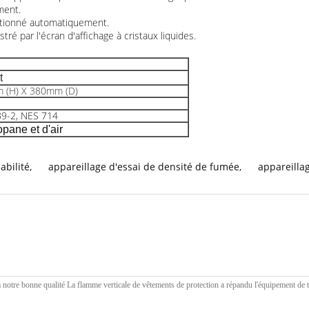
ment.
ctionné automatiquement.
é par l'écran d'affichage à cristaux liquides.
t
 (H) X 380mm (D)
9-2, NES 714
pane et d'air