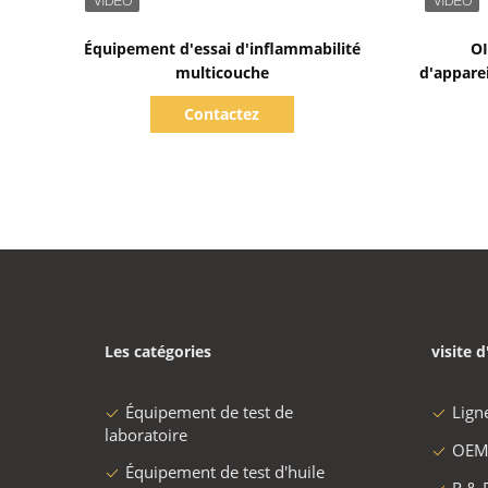
whatsapp :
+
8618502322900
Contact
Plus Équipement d'essai du feu