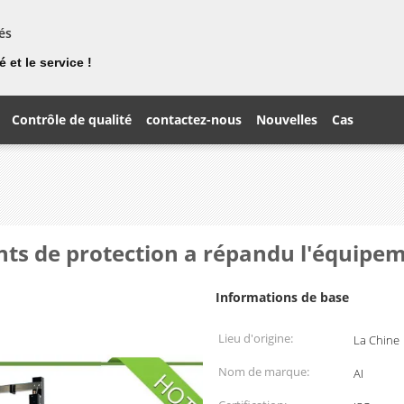
és
 et le service !
Contrôle de qualité
contactez-nous
Nouvelles
Cas
ts de protection a répandu l'équipem
Informations de base
Lieu d'origine:
La Chine
Nom de marque:
AI