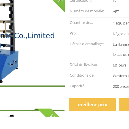
Certification:
ISO
Numéro de modèle:
VFT
Quantité de
1 équipem
commande min:
Prix:
Négociab
Détails d'emballage:
La flamme
le cas de
Délai de livraison:
60 jours
Conditions de
Western U
paiement:
Capacité
200 ense
d'approvisionnement:
meilleur prix