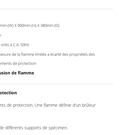
mm (W) X 900mm (H) X 380mm (D)
n
 volts à C.A. 50Hz
mesure de la flamme limitée a écarté des propriétés des
ements de protection
fusion de flamme
otection
nts de protection. Une flamme définie d'un brûleur
 de différents supports de spécimen.