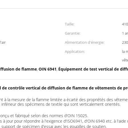
Taille:
410
Garantie:
1 a
'air
Alimentation d'énergie:
230
Application:
la 
vêt
iffusion de flamme
OIN 6941
Équipement de test vertical de dif
,
,
l de contrôle vertical de diffusion de flamme de vêtements de pr
ent à la mesure de la flamme limitée a écarté des propriétés des vêteme
 inférieur des spécimens de textile qui sont verticalement orientés.
 conçu et fabriqué selon des normes d'OIN 15025.
is à jour pour répondre à l'exigence d'ISO6941, d'OIN 6940 etc. à l'aide
, support de spécimen d'essai avec les goupilles de soutien.