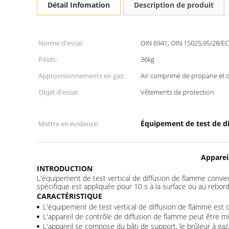
Détail Infomation
Description de produit
Norme d'essai:
OIN 6941, OIN 15025,95/28/EC
Poids:
36kg
Approvisionnements en gaz:
Air comprimé de propane et d
Objet d'essai:
Vêtements de protection
Équipement de test de d
Mettre en évidence:
Apparei
INTRODUCTION
L'équipement de test vertical de diffusion de flamme convi
spécifique est appliquée pour 10 s à la surface ou au rebord
CARACTÉRISTIQUE
L'équipement de test vertical de diffusion de flamme est
L'appareil de contrôle de diffusion de flamme peut être m
L'appareil se compose du bâti de support, le brûleur à gaz