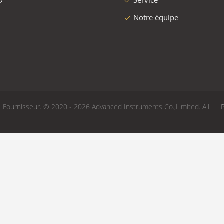
Afficher les détails
Afficher les détails
N 11925-2 d'en simple
Équipement de test verti
llage d'Ignitability d'essai de
l'inflammabilité FAR.25.853
e de flamme et DIN 53438
matériel d'avions
Contactez
Contactez
'usine
Au sujet de nous
e de produits
Intruduction
 / ODM
Histoire