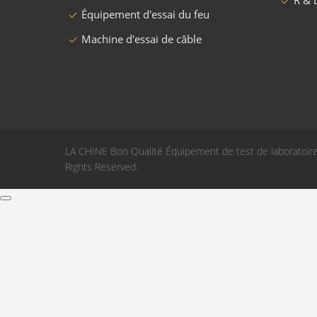
Afficher les détails
Équipement d'essai d'inflammabilité
OI
multicouche
d'apparei
sourc
Contactez
Les catégories
visite d
Équipement de test de
Lign
laboratoire
OEM
Équipement de test d'huile