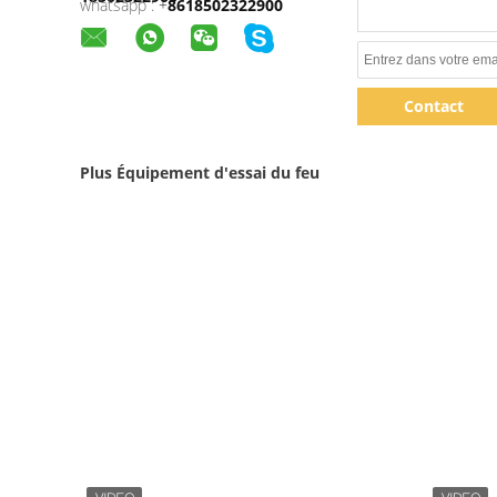
Produit Tag:
appareil de contrôle horizontal d'inflamm
Coordonnées
Sandy
Numéro de téléphone :
86-
18502322900