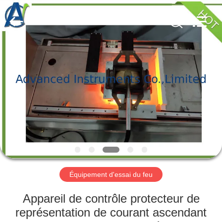
-
2026
Advanced
Instruments
Co.,Limited.
All
Rights
Reserved.
MAISON
PRODUITS
AU
SUJET
DE
NOUS
Équipement d'essai du feu
VISITE
Appareil de contrôle protecteur de
D'USINE
représentation de courant ascendant