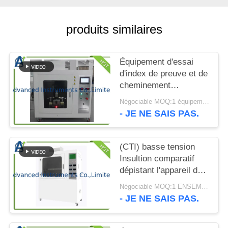
CITATION
produits similaires
PLAN
DU
Équipement d'essai
SITE
d'index de preuve et de
cheminement
comparatif par l'UL
PRIVACY
Négociable MOQ:1 équipement d'essai d'index de cheminement comparatif d'ENSEMBLE
746A
- JE NE SAIS PAS.
POLICY
(CTI) basse tension
Insultion comparatif
dépistant l'appareil de
contrôle d'index par
Négociable MOQ:1 ENSEMBLE Insultion comparatif dépistant l'appareil de contrôle d'index
ASTM D3638-12
- JE NE SAIS PAS.