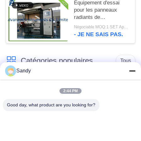
Équipement d'essai
pour les panneaux
radiants de
revêtements de sol
Négociable MOQ:1 SET Appareil d'essai de panneau de rayonnement pour plancher
ASTM E648 ISO 9239-
- JE NE SAIS PAS.
1
Catégories populaires
Tous
Sandy
Équipement de test
Équipement de test
de laboratoire
d'huile
2:44 PM
Good day, what product are you looking for?
Équipement d'essai
Machine d'essai de
du feu
câble
équipement d'essai
Instrument électrique