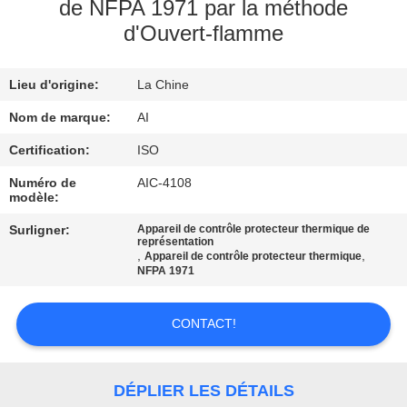
de NFPA 1971 par la méthode
d'Ouvert-flamme
CONTRÔLE
DE
Lieu d'origine:
La Chine
QUALITÉ
Nom de marque:
AI
CONTACTEZ-
Certification:
ISO
NOUS
Numéro de
AIC-4108
modèle:
Surligner:
Appareil de contrôle protecteur thermique de
NOUVELLES
représentation
,
,
Appareil de contrôle protecteur thermique
NFPA 1971
CAS
CONTACT!
DEMANDEZ
UNE
DÉPLIER LES DÉTAILS