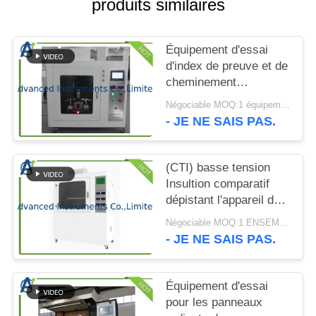
produits similaires
CITATION
PLAN
Équipement d'essai
d'index de preuve et de
DU
cheminement
SITE
comparatif par l'UL
Négociable MOQ:1 équipement d'essai d'index de cheminement comparatif d'ENSEMBLE
746A
- JE NE SAIS PAS.
PRIVACY
POLICY
(CTI) basse tension
Insultion comparatif
dépistant l'appareil de
contrôle d'index par
Négociable MOQ:1 ENSEMBLE Insultion comparatif dépistant l'appareil de contrôle d'index
ASTM D3638-12
- JE NE SAIS PAS.
Équipement d'essai
pour les panneaux