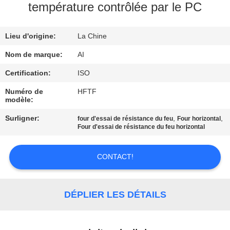
température contrôlée par le PC
CONTRÔLE
DE
Lieu d'origine:
La Chine
QUALITÉ
Nom de marque:
AI
Certification:
ISO
CONTACTEZ-
Numéro de
HFTF
modèle:
NOUS
Surligner:
,
,
four d'essai de résistance du feu
Four horizontal
Four d'essai de résistance du feu horizontal
NOUVELLES
CONTACT!
CAS
DÉPLIER LES DÉTAILS
DEMANDEZ
UNE