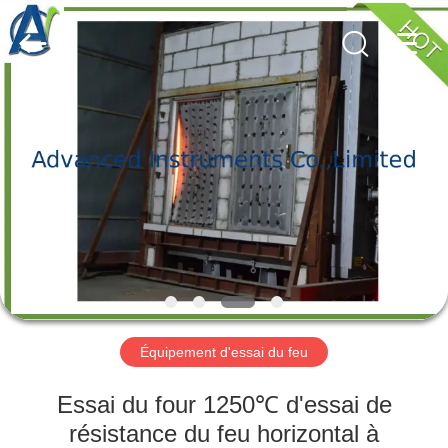
-
2026
Advanced
Instruments
Co.,Limited.
All
Rights
Reserved.
MAISON
PRODUITS
AU
SUJET
DE
NOUS
Équipement d'essai du feu
VISITE
Essai du four 1250℃ d'essai de
D'USINE
résistance du feu horizontal à