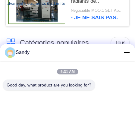
radiants de
revêtements de sol
Négociable MOQ:1 SET Appareil d'essai de panneau de rayonnement pour plancher
ASTM E648 ISO 9239-
- JE NE SAIS PAS.
1
Catégories populaires
Tous
Sandy
Équipement de test
Équipement de test
de laboratoire
d'huile
5:31 AM
Good day, what product are you looking for?
Équipement d'essai
Machine d'essai de
du feu
câble
équipement d'essai
Instrument électrique
de pétrole
d'essai