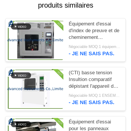
CITATION
produits similaires
PLAN
Équipement d'essai
DU
d'index de preuve et de
cheminement
SITE
comparatif par l'UL
Négociable MOQ:1 équipement d'essai d'index de cheminement comparatif d'ENSEMBLE
746A
- JE NE SAIS PAS.
PRIVACY
POLICY
(CTI) basse tension
Insultion comparatif
dépistant l'appareil de
contrôle d'index par
Négociable MOQ:1 ENSEMBLE Insultion comparatif dépistant l'appareil de contrôle d'index
ASTM D3638-12
- JE NE SAIS PAS.
Équipement d'essai
pour les panneaux