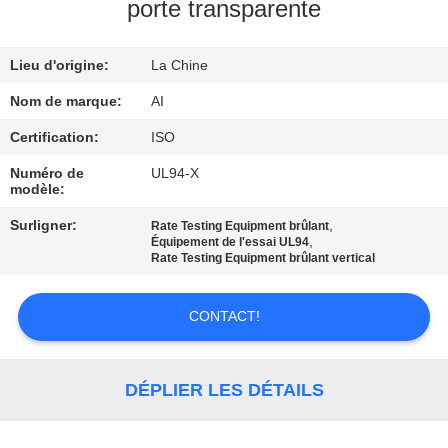
porte transparente
CONTRÔLE
Lieu d'origine:
La Chine
DE
QUALITÉ
Nom de marque:
AI
Certification:
ISO
CONTACTEZ-
Numéro de
UL94-X
modèle:
NOUS
Surligner:
,
Rate Testing Equipment brûlant
,
Équipement de l'essai UL94
NOUVELLES
Rate Testing Equipment brûlant vertical
CONTACT!
CAS
DEMANDEZ
DÉPLIER LES DÉTAILS
UNE