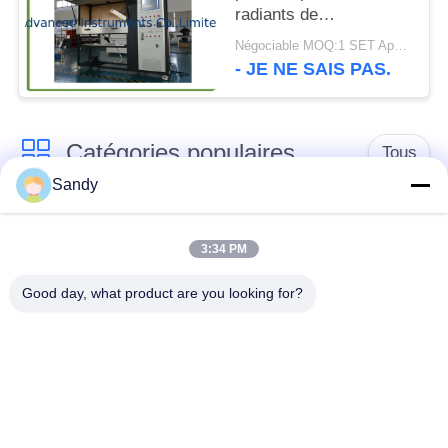
radiants de
revêtements de sol
Négociable MOQ:1 SET Appareil d'essai de panneau de rayonnement pour plancher
ASTM E648 ISO 9239-
- JE NE SAIS PAS.
1
Catégories populaires
Tous
Sandy
Équipement de test
Équipement de test
de laboratoire
d'huile
3:34 PM
Good day, what product are you looking for?
Équipement d'essai
Machine d'essai de
du feu
câble
équipement d'essai
Instrument électrique
de pétrole
d'essai