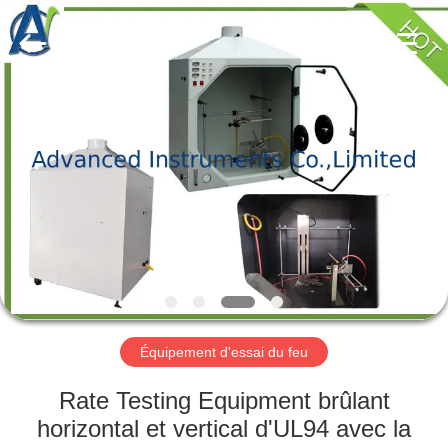
-
2026
Advanced
Instruments
Co.,Limited.
All
Rights
Reserved.
MAISON
PRODUITS
AU
SUJET
DE
NOUS
Équipement d'essai du feu
VISITE
Rate Testing Equipment brûlant
D'USINE
horizontal et vertical d'UL94 avec la