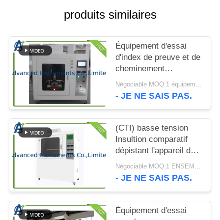
CITATION
produits similaires
PLAN
Équipement d'essai
DU
d'index de preuve et de
SITE
cheminement
comparatif par l'UL
Négociable MOQ:1 équipement d'essai d'index de cheminement comparatif d'ENSEMBLE
746A
- JE NE SAIS PAS.
PRIVACY
POLICY
(CTI) basse tension
Insultion comparatif
dépistant l'appareil de
contrôle d'index par
Négociable MOQ:1 ENSEMBLE Insultion comparatif dépistant l'appareil de contrôle d'index
ASTM D3638-12
- JE NE SAIS PAS.
Équipement d'essai