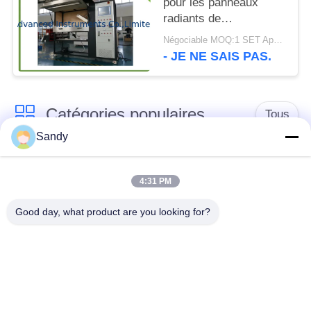
pour les panneaux
radiants de
revêtements de sol
Négociable MOQ:1 SET Appareil d'essai de panneau de rayonnement pour plancher
ASTM E648 ISO 9239-
- JE NE SAIS PAS.
1
Catégories populaires
Tous
Sandy
Équipement de test
Équipement de test
de laboratoire
d'huile
4:31 PM
Good day, what product are you looking for?
Équipement d'essai
Machine d'essai de
du feu
câble
équipement d'essai
Instrument électrique
de pétrole
d'essai