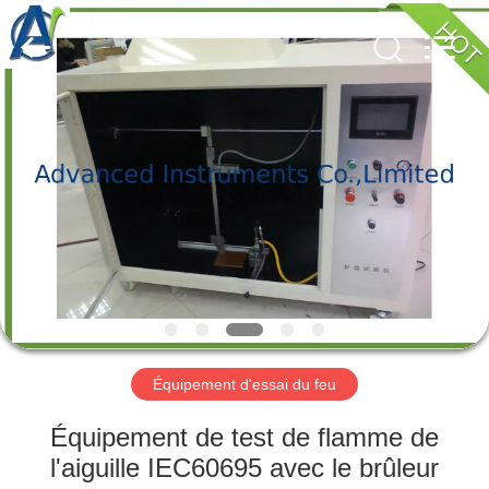
-
2026
Advanced
Instruments
Co.,Limited.
All
Rights
Reserved.
MAISON
PRODUITS
AU
SUJET
DE
NOUS
Équipement d'essai du feu
VISITE
Équipement de test de flamme de
D'USINE
l'aiguille IEC60695 avec le brûleur