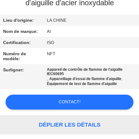
d'aiguille d'acier inoxydable
CONTRÔLE
Lieu d'origine:
LA CHINE
DE
QUALITÉ
Nom de marque:
AI
Certification:
ISO
CONTACTEZ-
Numéro de
NFT
modèle:
NOUS
Surligner:
Appareil de contrôle de flamme de l'aiguille
IEC60695
,
,
Appareillage d'essai de flamme d'aiguille
NOUVELLES
Équipement de test de flamme d'aiguille
CAS
CONTACT!
DEMANDEZ
DÉPLIER LES DÉTAILS
UNE