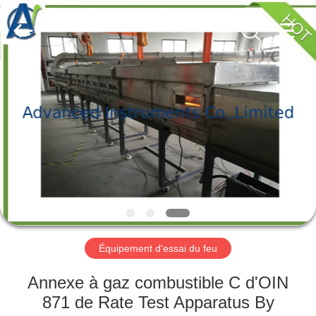
-
2026
Advanced
Instruments
Co.,Limited.
All
Rights
Reserved.
MAISON
PRODUITS
AU
SUJET
DE
NOUS
Équipement d'essai du feu
VISITE
Annexe à gaz combustible C d'OIN
D'USINE
871 de Rate Test Apparatus By