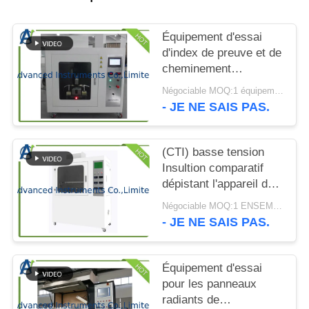
CITATION
Équipement d'essai
PLAN
d'index de preuve et de
DU
cheminement
comparatif par l'UL
SITE
Négociable MOQ:1 équipement d'essai d'index de cheminement comparatif d'ENSEMBLE
746A
- JE NE SAIS PAS.
PRIVACY
(CTI) basse tension
POLICY
Insultion comparatif
dépistant l'appareil de
contrôle d'index par
Négociable MOQ:1 ENSEMBLE Insultion comparatif dépistant l'appareil de contrôle d'index
ASTM D3638-12
- JE NE SAIS PAS.
Équipement d'essai
pour les panneaux
radiants de