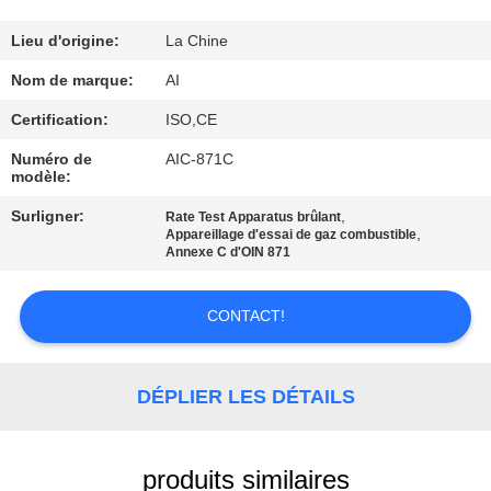
CONTRÔLE
Lieu d'origine:
La Chine
DE
Nom de marque:
AI
QUALITÉ
Certification:
ISO,CE
Numéro de
AIC-871C
modèle:
CONTACTEZ-
NOUS
Surligner:
,
Rate Test Apparatus brûlant
,
Appareillage d'essai de gaz combustible
Annexe C d'OIN 871
NOUVELLES
CONTACT!
CAS
DÉPLIER LES DÉTAILS
DEMANDEZ
UNE
produits similaires