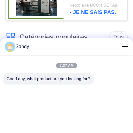
revêtements de sol
Négociable MOQ:1 SET Appareil d'essai de panneau de rayonnement pour plancher
ASTM E648 ISO 9239-
- JE NE SAIS PAS.
1
Catégories populaires
Tous
Sandy
Équipement de test
Équipement de test
de laboratoire
d'huile
7:37 AM
Good day, what product are you looking for?
Équipement d'essai
Machine d'essai de
du feu
câble
équipement d'essai
Instrument électrique
de pétrole
d'essai
Équipement d'essai